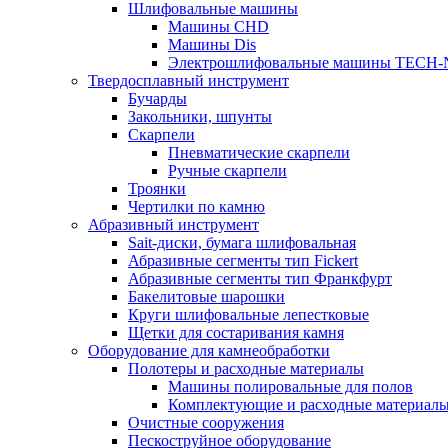
Шлифовальные машины
Машины CHD
Машины Dis
Электрошлифовальные машины TECH-
Твердосплавный инструмент
Бучарды
Закольники, шпунты
Скарпели
Пневматические скарпели
Ручные скарпели
Троянки
Чертилки по камню
Абразивный инструмент
Sait-диски, бумага шлифовальная
Абразивные сегменты тип Fickert
Абразивные сегменты тип Франкфурт
Бакелитовые шарошки
Круги шлифовальные лепестковые
Щетки для состаривания камня
Оборудование для камнеобработки
Полотеры и расходные материалы
Машины полировальные для полов
Комплектующие и расходные материал
Очистные сооружения
Пескоструйное оборудование