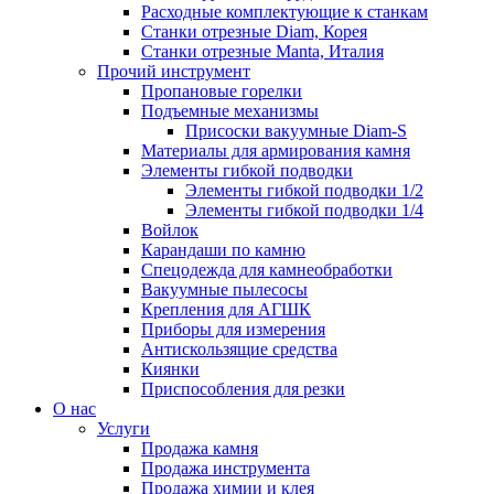
Расходные комплектующие к станкам
Станки отрезные Diam, Корея
Станки отрезные Manta, Италия
Прочий инструмент
Пропановые горелки
Подъeмные механизмы
Присоски вакуумные Diam-S
Материалы для армирования камня
Элементы гибкой подводки
Элементы гибкой подводки 1/2
Элементы гибкой подводки 1/4
Войлок
Карандаши по камню
Спецодежда для камнеобработки
Вакуумные пылесосы
Крепления для АГШК
Приборы для измерения
Антискользящие средства
Киянки
Приспособления для резки
О нас
Услуги
Продажа камня
Продажа инструмента
Продажа химии и клея