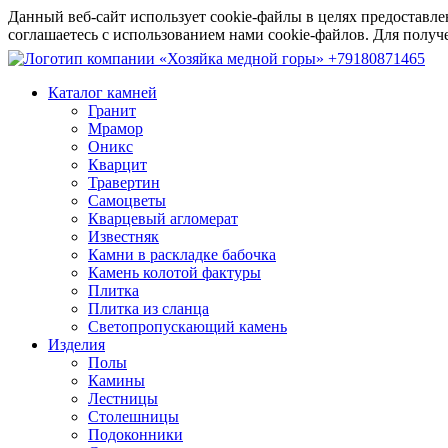
Данный веб-сайт использует cookie-файлы в целях предоставле
соглашаетесь с использованием нами cookie-файлов. Для пол
+79180871465
Каталог камней
Гранит
Мрамор
Оникс
Кварцит
Травертин
Самоцветы
Кварцевый агломерат
Известняк
Камни в раскладке бабочка
Камень колотой фактуры
Плитка
Плитка из сланца
Светопропускающий камень
Изделия
Полы
Камины
Лестницы
Столешницы
Подоконники