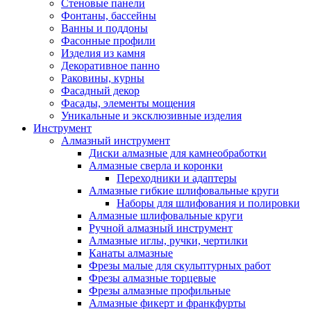
Стеновые панели
Фонтаны, бассейны
Ванны и поддоны
Фасонные профили
Изделия из камня
Декоративное панно
Раковины, курны
Фасадный декор
Фасады, элементы мощения
Уникальные и эксклюзивные изделия
Инструмент
Алмазный инструмент
Диски алмазные для камнеобработки
Алмазные сверла и коронки
Переходники и адаптеры
Алмазные гибкие шлифовальные круги
Наборы для шлифования и полировки
Алмазные шлифовальные круги
Ручной алмазный инструмент
Алмазные иглы, ручки, чертилки
Канаты алмазные
Фрезы малые для скульптурных работ
Фрезы алмазные торцевые
Фрезы алмазные профильные
Алмазные фикерт и франкфурты