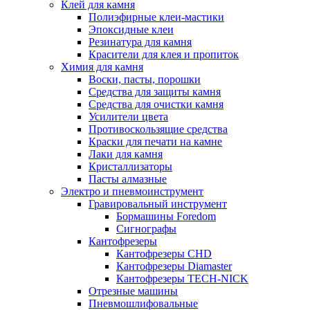
Клей для камня
Полиэфирные клеи-мастики
Эпоксидные клеи
Резинатура для камня
Красители для клея и пропиток
Химия для камня
Воски, пасты, порошки
Средства для защиты камня
Средства для очистки камня
Усилители цвета
Противоскользящие средства
Краски для печати на камне
Лаки для камня
Кристаллизаторы
Пасты алмазные
Электро и пневмоинструмент
Гравировальный инструмент
Бормашины Foredom
Сигнографы
Кантофрезеры
Кантофрезеры CHD
Кантофрезеры Diamaster
Кантофрезеры TECH-NICK
Отрезные машины
Пневмошлифовальные