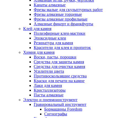
Алмазные иглы, ручки, чертилки
Канаты алмазные
Фрезы малые для скульптурных работ
Фрезы алмазные торцевые
Фрезы алмазные профильные
Алмазные фикерт и франкфурты
Клей для камня
Полиэфирные клеи-мастики
Эпоксидные клеи
Резинатура для камня
Красители для клея и пропиток
Химия для камня
Воски, пасты, порошки
Средства для защиты камня
Средства для очистки камня
Усилители цвета
Противоскользящие средства
Краски для печати на камне
Лаки для камня
Кристаллизаторы
Пасты алмазные
Электро и пневмоинструмент
Гравировальный инструмент
Бормашины Foredom
Сигнографы