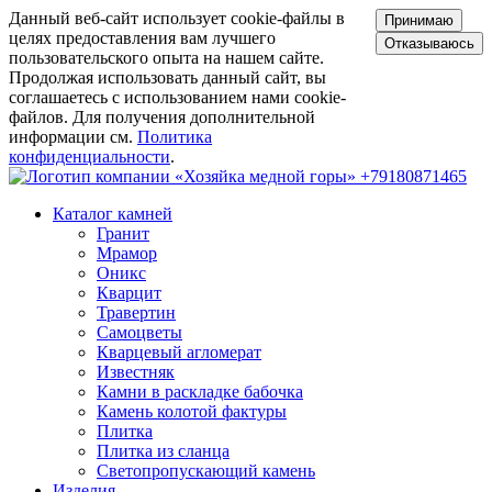
Данный веб-сайт использует cookie-файлы в
Принимаю
целях предоставления вам лучшего
Отказываюсь
пользовательского опыта на нашем сайте.
Продолжая использовать данный сайт, вы
соглашаетесь с использованием нами cookie-
файлов. Для получения дополнительной
информации см.
Политика
конфиденциальности
.
+79180871465
Каталог камней
Гранит
Мрамор
Оникс
Кварцит
Травертин
Самоцветы
Кварцевый агломерат
Известняк
Камни в раскладке бабочка
Камень колотой фактуры
Плитка
Плитка из сланца
Светопропускающий камень
Изделия