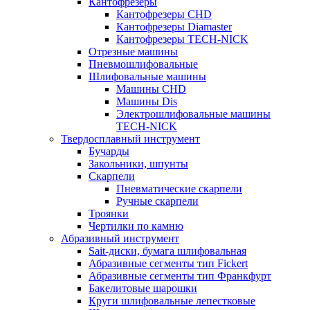
Кантофрезеры
Кантофрезеры CHD
Кантофрезеры Diamaster
Кантофрезеры TECH-NICK
Отрезные машины
Пневмошлифовальные
Шлифовальные машины
Машины CHD
Машины Dis
Электрошлифовальные машины
TECH-NICK
Твердосплавный инструмент
Бучарды
Закольники, шпунты
Скарпели
Пневматические скарпели
Ручные скарпели
Троянки
Чертилки по камню
Абразивный инструмент
Sait-диски, бумага шлифовальная
Абразивные сегменты тип Fickert
Абразивные сегменты тип Франкфурт
Бакелитовые шарошки
Круги шлифовальные лепестковые