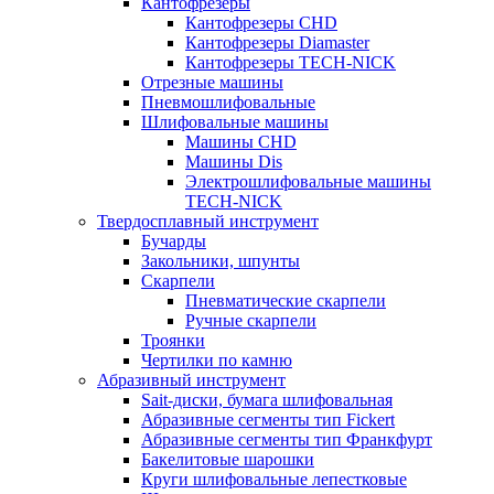
Кантофрезеры
Кантофрезеры CHD
Кантофрезеры Diamaster
Кантофрезеры TECH-NICK
Отрезные машины
Пневмошлифовальные
Шлифовальные машины
Машины CHD
Машины Dis
Электрошлифовальные машины
TECH-NICK
Твердосплавный инструмент
Бучарды
Закольники, шпунты
Скарпели
Пневматические скарпели
Ручные скарпели
Троянки
Чертилки по камню
Абразивный инструмент
Sait-диски, бумага шлифовальная
Абразивные сегменты тип Fickert
Абразивные сегменты тип Франкфурт
Бакелитовые шарошки
Круги шлифовальные лепестковые