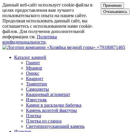
Данный веб-сайт использует cookie-файлы в
Принимаю
целях предоставления вам лучшего
Отказываюсь
пользовательского опыта на нашем сайте.
Продолжая использовать данный сайт, вы
соглашаетесь с использованием нами cookie-
файлов. Для получения дополнительной
информации см.
Политика
конфиденциальности
.
+79180871465
Каталог камней
Гранит
Мрамор
Оникс
Кварцит
Травертин
Самоцветы
Кварцевый агломерат
Известняк
Камни в раскладке бабочка
Камень колотой фактуры
Плитка
Плитка из сланца
Светопропускающий камень
Изделия