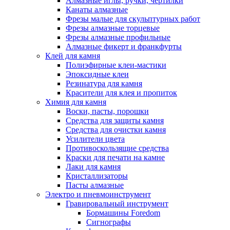
Алмазные иглы, ручки, чертилки
Канаты алмазные
Фрезы малые для скульптурных работ
Фрезы алмазные торцевые
Фрезы алмазные профильные
Алмазные фикерт и франкфурты
Клей для камня
Полиэфирные клеи-мастики
Эпоксидные клеи
Резинатура для камня
Красители для клея и пропиток
Химия для камня
Воски, пасты, порошки
Средства для защиты камня
Средства для очистки камня
Усилители цвета
Противоскользящие средства
Краски для печати на камне
Лаки для камня
Кристаллизаторы
Пасты алмазные
Электро и пневмоинструмент
Гравировальный инструмент
Бормашины Foredom
Сигнографы