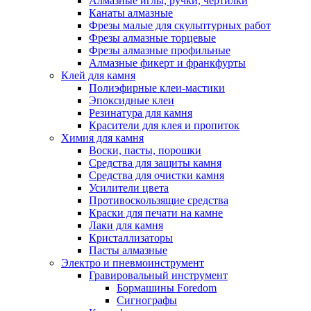
Алмазные иглы, ручки, чертилки
Канаты алмазные
Фрезы малые для скульптурных работ
Фрезы алмазные торцевые
Фрезы алмазные профильные
Алмазные фикерт и франкфурты
Клей для камня
Полиэфирные клеи-мастики
Эпоксидные клеи
Резинатура для камня
Красители для клея и пропиток
Химия для камня
Воски, пасты, порошки
Средства для защиты камня
Средства для очистки камня
Усилители цвета
Противоскользящие средства
Краски для печати на камне
Лаки для камня
Кристаллизаторы
Пасты алмазные
Электро и пневмоинструмент
Гравировальный инструмент
Бормашины Foredom
Сигнографы