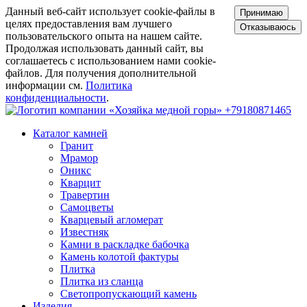
Данный веб-сайт использует cookie-файлы в
Принимаю
целях предоставления вам лучшего
Отказываюсь
пользовательского опыта на нашем сайте.
Продолжая использовать данный сайт, вы
соглашаетесь с использованием нами cookie-
файлов. Для получения дополнительной
информации см.
Политика
конфиденциальности
.
+79180871465
Каталог камней
Гранит
Мрамор
Оникс
Кварцит
Травертин
Самоцветы
Кварцевый агломерат
Известняк
Камни в раскладке бабочка
Камень колотой фактуры
Плитка
Плитка из сланца
Светопропускающий камень
Изделия