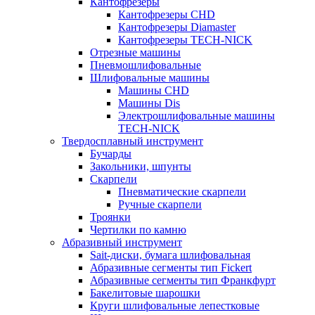
Кантофрезеры
Кантофрезеры CHD
Кантофрезеры Diamaster
Кантофрезеры TECH-NICK
Отрезные машины
Пневмошлифовальные
Шлифовальные машины
Машины CHD
Машины Dis
Электрошлифовальные машины
TECH-NICK
Твердосплавный инструмент
Бучарды
Закольники, шпунты
Скарпели
Пневматические скарпели
Ручные скарпели
Троянки
Чертилки по камню
Абразивный инструмент
Sait-диски, бумага шлифовальная
Абразивные сегменты тип Fickert
Абразивные сегменты тип Франкфурт
Бакелитовые шарошки
Круги шлифовальные лепестковые