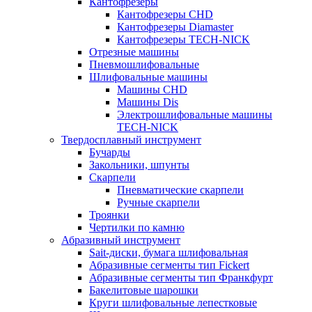
Кантофрезеры
Кантофрезеры CHD
Кантофрезеры Diamaster
Кантофрезеры TECH-NICK
Отрезные машины
Пневмошлифовальные
Шлифовальные машины
Машины CHD
Машины Dis
Электрошлифовальные машины
TECH-NICK
Твердосплавный инструмент
Бучарды
Закольники, шпунты
Скарпели
Пневматические скарпели
Ручные скарпели
Троянки
Чертилки по камню
Абразивный инструмент
Sait-диски, бумага шлифовальная
Абразивные сегменты тип Fickert
Абразивные сегменты тип Франкфурт
Бакелитовые шарошки
Круги шлифовальные лепестковые