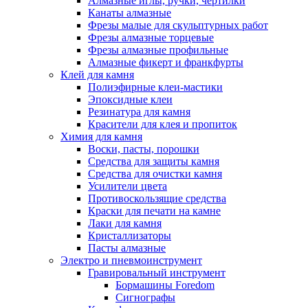
Алмазные иглы, ручки, чертилки
Канаты алмазные
Фрезы малые для скульптурных работ
Фрезы алмазные торцевые
Фрезы алмазные профильные
Алмазные фикерт и франкфурты
Клей для камня
Полиэфирные клеи-мастики
Эпоксидные клеи
Резинатура для камня
Красители для клея и пропиток
Химия для камня
Воски, пасты, порошки
Средства для защиты камня
Средства для очистки камня
Усилители цвета
Противоскользящие средства
Краски для печати на камне
Лаки для камня
Кристаллизаторы
Пасты алмазные
Электро и пневмоинструмент
Гравировальный инструмент
Бормашины Foredom
Сигнографы