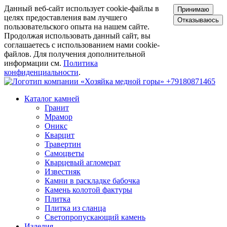
Данный веб-сайт использует cookie-файлы в
Принимаю
целях предоставления вам лучшего
Отказываюсь
пользовательского опыта на нашем сайте.
Продолжая использовать данный сайт, вы
соглашаетесь с использованием нами cookie-
файлов. Для получения дополнительной
информации см.
Политика
конфиденциальности
.
+79180871465
Каталог камней
Гранит
Мрамор
Оникс
Кварцит
Травертин
Самоцветы
Кварцевый агломерат
Известняк
Камни в раскладке бабочка
Камень колотой фактуры
Плитка
Плитка из сланца
Светопропускающий камень
Изделия