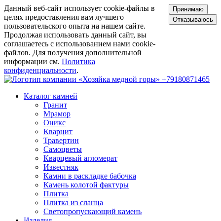
Данный веб-сайт использует cookie-файлы в
Принимаю
целях предоставления вам лучшего
Отказываюсь
пользовательского опыта на нашем сайте.
Продолжая использовать данный сайт, вы
соглашаетесь с использованием нами cookie-
файлов. Для получения дополнительной
информации см.
Политика
конфиденциальности
.
+79180871465
Каталог камней
Гранит
Мрамор
Оникс
Кварцит
Травертин
Самоцветы
Кварцевый агломерат
Известняк
Камни в раскладке бабочка
Камень колотой фактуры
Плитка
Плитка из сланца
Светопропускающий камень
Изделия