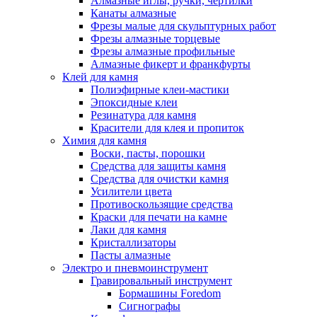
Алмазные иглы, ручки, чертилки
Канаты алмазные
Фрезы малые для скульптурных работ
Фрезы алмазные торцевые
Фрезы алмазные профильные
Алмазные фикерт и франкфурты
Клей для камня
Полиэфирные клеи-мастики
Эпоксидные клеи
Резинатура для камня
Красители для клея и пропиток
Химия для камня
Воски, пасты, порошки
Средства для защиты камня
Средства для очистки камня
Усилители цвета
Противоскользящие средства
Краски для печати на камне
Лаки для камня
Кристаллизаторы
Пасты алмазные
Электро и пневмоинструмент
Гравировальный инструмент
Бормашины Foredom
Сигнографы