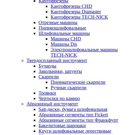
Кантофрезеры
Кантофрезеры CHD
Кантофрезеры Diamaster
Кантофрезеры TECH-NICK
Отрезные машины
Пневмошлифовальные
Шлифовальные машины
Машины CHD
Машины Dis
Электрошлифовальные машины
TECH-NICK
Твердосплавный инструмент
Бучарды
Закольники, шпунты
Скарпели
Пневматические скарпели
Ручные скарпели
Троянки
Чертилки по камню
Абразивный инструмент
Sait-диски, бумага шлифовальная
Абразивные сегменты тип Fickert
Абразивные сегменты тип Франкфурт
Бакелитовые шарошки
Круги шлифовальные лепестковые