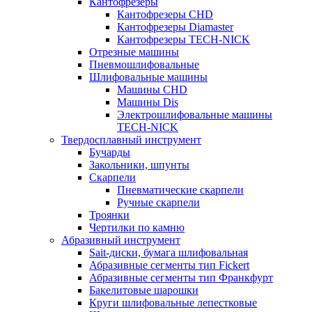
Кантофрезеры
Кантофрезеры CHD
Кантофрезеры Diamaster
Кантофрезеры TECH-NICK
Отрезные машины
Пневмошлифовальные
Шлифовальные машины
Машины CHD
Машины Dis
Электрошлифовальные машины
TECH-NICK
Твердосплавный инструмент
Бучарды
Закольники, шпунты
Скарпели
Пневматические скарпели
Ручные скарпели
Троянки
Чертилки по камню
Абразивный инструмент
Sait-диски, бумага шлифовальная
Абразивные сегменты тип Fickert
Абразивные сегменты тип Франкфурт
Бакелитовые шарошки
Круги шлифовальные лепестковые