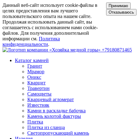
Данный веб-сайт использует cookie-файлы в
Принимаю
целях предоставления вам лучшего
Отказываюсь
пользовательского опыта на нашем сайте.
Продолжая использовать данный сайт, вы
соглашаетесь с использованием нами cookie-
файлов. Для получения дополнительной
информации см.
Политика
конфиденциальности
.
+79180871465
Каталог камней
Гранит
Мрамор
Оникс
Кварцит
Травертин
Самоцветы
Кварцевый агломерат
Известняк
Камни в раскладке бабочка
Камень колотой фактуры
Плитка
Плитка из сланца
Светопропускающий камень
Изделия