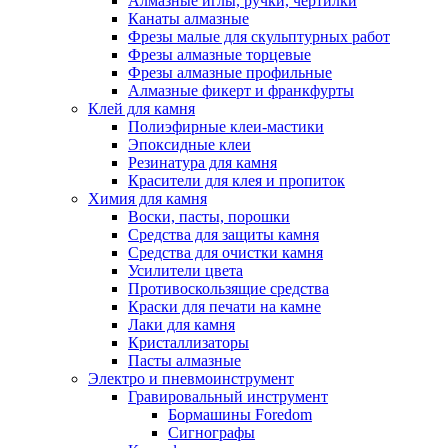
Алмазные иглы, ручки, чертилки
Канаты алмазные
Фрезы малые для скульптурных работ
Фрезы алмазные торцевые
Фрезы алмазные профильные
Алмазные фикерт и франкфурты
Клей для камня
Полиэфирные клеи-мастики
Эпоксидные клеи
Резинатура для камня
Красители для клея и пропиток
Химия для камня
Воски, пасты, порошки
Средства для защиты камня
Средства для очистки камня
Усилители цвета
Противоскользящие средства
Краски для печати на камне
Лаки для камня
Кристаллизаторы
Пасты алмазные
Электро и пневмоинструмент
Гравировальный инструмент
Бормашины Foredom
Сигнографы