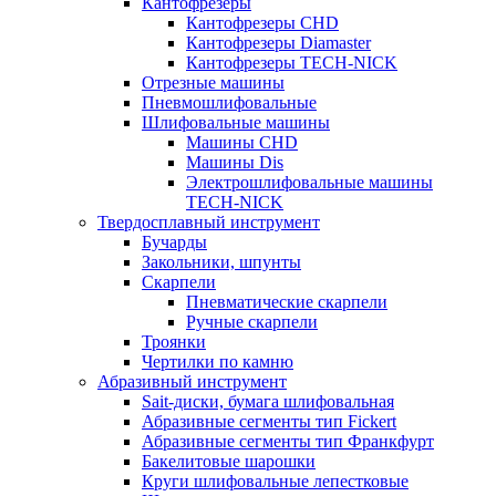
Кантофрезеры
Кантофрезеры CHD
Кантофрезеры Diamaster
Кантофрезеры TECH-NICK
Отрезные машины
Пневмошлифовальные
Шлифовальные машины
Машины CHD
Машины Dis
Электрошлифовальные машины
TECH-NICK
Твердосплавный инструмент
Бучарды
Закольники, шпунты
Скарпели
Пневматические скарпели
Ручные скарпели
Троянки
Чертилки по камню
Абразивный инструмент
Sait-диски, бумага шлифовальная
Абразивные сегменты тип Fickert
Абразивные сегменты тип Франкфурт
Бакелитовые шарошки
Круги шлифовальные лепестковые