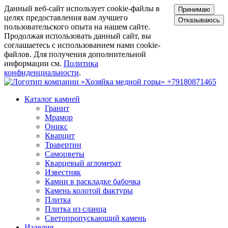
Данный веб-сайт использует cookie-файлы в
Принимаю
целях предоставления вам лучшего
Отказываюсь
пользовательского опыта на нашем сайте.
Продолжая использовать данный сайт, вы
соглашаетесь с использованием нами cookie-
файлов. Для получения дополнительной
информации см.
Политика
конфиденциальности
.
+79180871465
Каталог камней
Гранит
Мрамор
Оникс
Кварцит
Травертин
Самоцветы
Кварцевый агломерат
Известняк
Камни в раскладке бабочка
Камень колотой фактуры
Плитка
Плитка из сланца
Светопропускающий камень
Изделия