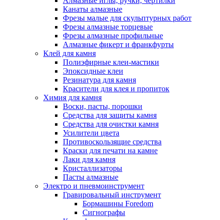
Алмазные иглы, ручки, чертилки
Канаты алмазные
Фрезы малые для скульптурных работ
Фрезы алмазные торцевые
Фрезы алмазные профильные
Алмазные фикерт и франкфурты
Клей для камня
Полиэфирные клеи-мастики
Эпоксидные клеи
Резинатура для камня
Красители для клея и пропиток
Химия для камня
Воски, пасты, порошки
Средства для защиты камня
Средства для очистки камня
Усилители цвета
Противоскользящие средства
Краски для печати на камне
Лаки для камня
Кристаллизаторы
Пасты алмазные
Электро и пневмоинструмент
Гравировальный инструмент
Бормашины Foredom
Сигнографы