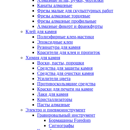
Алмазные иглы, ручки, чертилки
Канаты алмазные
Фрезы малые для скульптурных работ
Фрезы алмазные торцевые
Фрезы алмазные профильные
Алмазные фикерт и франкфурты
Клей для камня
Полиэфирные клеи-мастики
Эпоксидные клеи
Резинатура для камня
Красители для клея и пропиток
Химия для камня
Воски, пасты, порошки
Средства для защиты камня
Средства для очистки камня
Усилители цвета
Противоскользящие средства
Краски для печати на камне
Лаки для камня
Кристаллизаторы
Пасты алмазные
Электро и пневмоинструмент
Гравировальный инструмент
Бормашины Foredom
Сигнографы