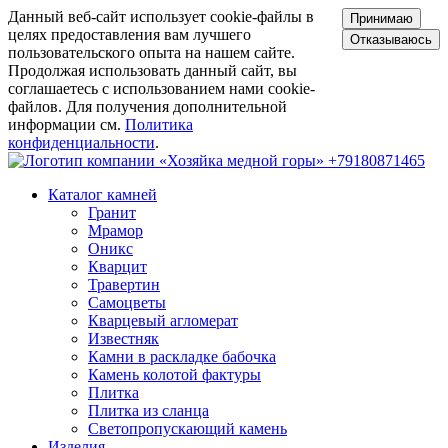
Данный веб-сайт использует cookie-файлы в
Принимаю
целях предоставления вам лучшего
Отказываюсь
пользовательского опыта на нашем сайте.
Продолжая использовать данный сайт, вы
соглашаетесь с использованием нами cookie-
файлов. Для получения дополнительной
информации см.
Политика
конфиденциальности
.
+79180871465
Каталог камней
Гранит
Мрамор
Оникс
Кварцит
Травертин
Самоцветы
Кварцевый агломерат
Известняк
Камни в раскладке бабочка
Камень колотой фактуры
Плитка
Плитка из сланца
Светопропускающий камень
Изделия