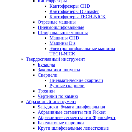
Кантофрезеры
Кантофрезеры CHD
Кантофрезеры Diamaster
Кантофрезеры TECH-NICK
Отрезные машины
Пневмошлифовальные
Шлифовальные машины
Машины CHD
Машины Dis
Электрошлифовальные машины
TECH-NICK
Твердосплавный инструмент
Бучарды
Закольники, шпунты
Скарпели
Пневматические скарпели
Ручные скарпели
Троянки
Чертилки по камню
Абразивный инструмент
Sait-диски, бумага шлифовальная
Абразивные сегменты тип Fickert
Абразивные сегменты тип Франкфурт
Бакелитовые шарошки
Круги шлифовальные лепестковые