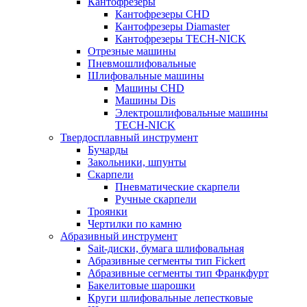
Кантофрезеры
Кантофрезеры CHD
Кантофрезеры Diamaster
Кантофрезеры TECH-NICK
Отрезные машины
Пневмошлифовальные
Шлифовальные машины
Машины CHD
Машины Dis
Электрошлифовальные машины
TECH-NICK
Твердосплавный инструмент
Бучарды
Закольники, шпунты
Скарпели
Пневматические скарпели
Ручные скарпели
Троянки
Чертилки по камню
Абразивный инструмент
Sait-диски, бумага шлифовальная
Абразивные сегменты тип Fickert
Абразивные сегменты тип Франкфурт
Бакелитовые шарошки
Круги шлифовальные лепестковые