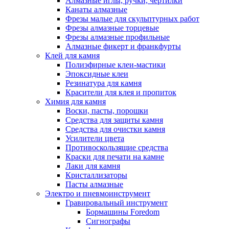
Алмазные иглы, ручки, чертилки
Канаты алмазные
Фрезы малые для скульптурных работ
Фрезы алмазные торцевые
Фрезы алмазные профильные
Алмазные фикерт и франкфурты
Клей для камня
Полиэфирные клеи-мастики
Эпоксидные клеи
Резинатура для камня
Красители для клея и пропиток
Химия для камня
Воски, пасты, порошки
Средства для защиты камня
Средства для очистки камня
Усилители цвета
Противоскользящие средства
Краски для печати на камне
Лаки для камня
Кристаллизаторы
Пасты алмазные
Электро и пневмоинструмент
Гравировальный инструмент
Бормашины Foredom
Сигнографы