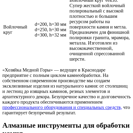
Войлочный круг velcro.
Супер жесткий войлочный
полировальный с высокой
плотностью и большим
ресурсом работы на
d=200, h=30 мм
Войлочный
поверхности камня и метла.
d=250, h=30 мм
круг
Предназначен для финишной
d=300, h=32 мм
полировки гранита, мрамора,
металла. Изготовлен из
высококачественной,
очищенной спрессованной
шерсти.
«Хозяйка Медной Горы» — ведущее в Краснодаре
предприятие с полным циклом камнеобработки. На
собственном современном производстве мы создаем
эксклюзивные изделия из натурального камня: от столешниц
и лестниц до изящных каминов, резных элементов и
архитектурного декора. Безупречное качество и долговечность
каждого продукта обеспечиваются применением
профессионального оборудования и специальных средств,
что
гарантирует безупречный результат.
Алмазные инструменты для обработки