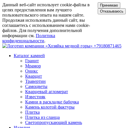
Данный веб-сайт использует cookie-файлы в
Принимаю
целях предоставления вам лучшего
Отказываюсь
пользовательского опыта на нашем сайте.
Продолжая использовать данный сайт, вы
соглашаетесь с использованием нами cookie-
файлов. Для получения дополнительной
информации см.
Политика
конфиденциальности
.
+79180871465
Каталог камней
Гранит
Мрамор
Оникс
Кварцит
Травертин
Самоцветы
Кварцевый агломерат
Известняк
Камни в раскладке бабочка
Камень колотой фактуры
Плитка
Плитка из сланца
Светопропускающий камень
Изделия