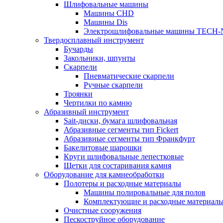
Шлифовальные машины
Машины CHD
Машины Dis
Электрошлифовальные машины TECH-
Твердосплавный инструмент
Бучарды
Закольники, шпунты
Скарпели
Пневматические скарпели
Ручные скарпели
Троянки
Чертилки по камню
Абразивный инструмент
Sait-диски, бумага шлифовальная
Абразивные сегменты тип Fickert
Абразивные сегменты тип Франкфурт
Бакелитовые шарошки
Круги шлифовальные лепестковые
Щетки для состаривания камня
Оборудование для камнеобработки
Полотеры и расходные материалы
Машины полировальные для полов
Комплектующие и расходные материал
Очистные сооружения
Пескоструйное оборудование