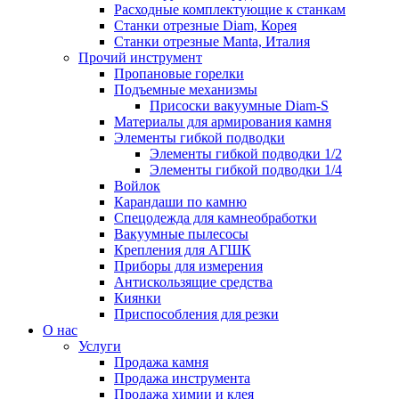
Расходные комплектующие к станкам
Станки отрезные Diam, Корея
Станки отрезные Manta, Италия
Прочий инструмент
Пропановые горелки
Подъeмные механизмы
Присоски вакуумные Diam-S
Материалы для армирования камня
Элементы гибкой подводки
Элементы гибкой подводки 1/2
Элементы гибкой подводки 1/4
Войлок
Карандаши по камню
Спецодежда для камнеобработки
Вакуумные пылесосы
Крепления для АГШК
Приборы для измерения
Антискользящие средства
Киянки
Приспособления для резки
О нас
Услуги
Продажа камня
Продажа инструмента
Продажа химии и клея