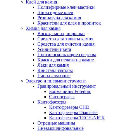
Клей для камня
Полиэфирные клеи-мастики
Эпоксидные клеи
Резинатура для камня
Красители для клея и пропиток
Химия для камня
Воски, пасты, порошки
Средства для защиты камня
Средства для очистки камня
Усилители цвета
Противоскользящие средства
Краски для печати на камне
Лаки для камня
Кристаллизаторы
Пасты алмазные
Электро и пневмоинструмент
Гравировальный инструмент
Бормашины Foredom
Сигнографы
Кантофрезеры
Кантофрезеры CHD
Кантофрезеры Diamaster
Кантофрезеры TECH-NICK
Отрезные машины
Пневмошлифовальные