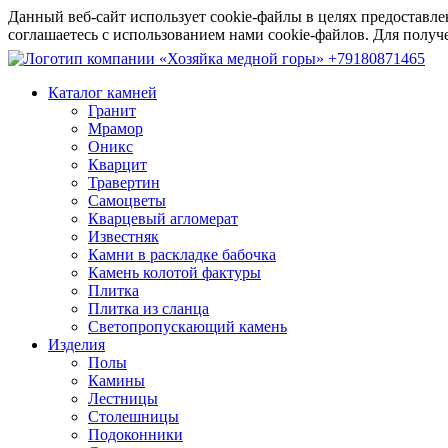
Данный веб-сайт использует cookie-файлы в целях предоставле
соглашаетесь с использованием нами cookie-файлов. Для пол
+79180871465
Каталог камней
Гранит
Мрамор
Оникс
Кварцит
Травертин
Самоцветы
Кварцевый агломерат
Известняк
Камни в раскладке бабочка
Камень колотой фактуры
Плитка
Плитка из сланца
Светопропускающий камень
Изделия
Полы
Камины
Лестницы
Столешницы
Подоконники