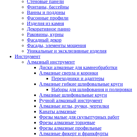
Стеновые панели
Фонтаны, бассейны
Ванны и поддоны
Фасонные профили
Изделия из камня
Декоративное панно
Раковины, курны
Фасадный декор
Фасады, элементы мощения
Уникальные и эксклюзивные изделия
Инструмент
Алмазный инструмент
Диски алмазные для камнеобработки
Алмазные сверла и коронки
Переходники и адаптеры
Алмазные гибкие шлифовальные круги
Наборы для шлифования и полировки
Алмазные шлифовальные круги
Ручной алмазный инструмент
Алмазные иглы, ручки, чертилки
Канаты алмазные
Фрезы малые для скульптурных работ
Фрезы алмазные торцевые
Фрезы алмазные профильные
Алмазные фикерт и франкфурты