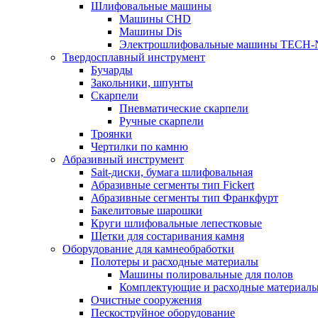
Шлифовальные машины
Машины CHD
Машины Dis
Электрошлифовальные машины TECH-
Твердосплавный инструмент
Бучарды
Закольники, шпунты
Скарпели
Пневматические скарпели
Ручные скарпели
Троянки
Чертилки по камню
Абразивный инструмент
Sait-диски, бумага шлифовальная
Абразивные сегменты тип Fickert
Абразивные сегменты тип Франкфурт
Бакелитовые шарошки
Круги шлифовальные лепестковые
Щетки для состаривания камня
Оборудование для камнеобработки
Полотеры и расходные материалы
Машины полировальные для полов
Комплектующие и расходные материал
Очистные сооружения
Пескоструйное оборудование