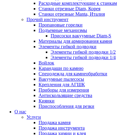
Расходные комплектующие к станкам
Станки отрезные Diam, Корея
Станки отрезные Manta, Италия
Прочий инструмент
Пропановые горелки
Подъeмные механизмы
Присоски вакуумные Diam-S
Материалы для армирования камня
Элементы гибкой подводки
Элементы гибкой подводки 1/2
Элементы гибкой подводки 1/4
Войлок
Карандаши по камню
Спецодежда для камнеобработки
Вакуумные пылесосы
Крепления для АГШК
Приборы для измерения
Антискользящие средства
Киянки
Приспособления для резки
О нас
Услуги
Продажа камня
Продажа инструмента
Продажа химии и клея