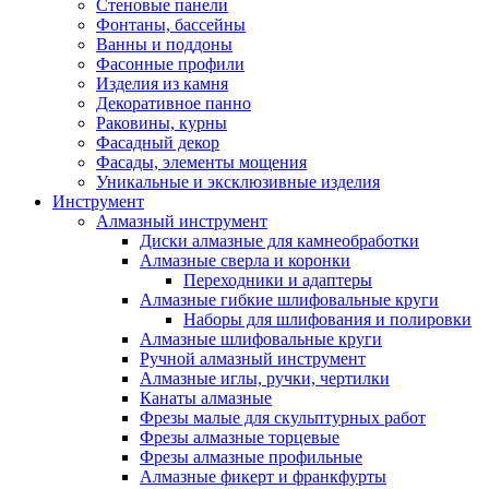
Стеновые панели
Фонтаны, бассейны
Ванны и поддоны
Фасонные профили
Изделия из камня
Декоративное панно
Раковины, курны
Фасадный декор
Фасады, элементы мощения
Уникальные и эксклюзивные изделия
Инструмент
Алмазный инструмент
Диски алмазные для камнеобработки
Алмазные сверла и коронки
Переходники и адаптеры
Алмазные гибкие шлифовальные круги
Наборы для шлифования и полировки
Алмазные шлифовальные круги
Ручной алмазный инструмент
Алмазные иглы, ручки, чертилки
Канаты алмазные
Фрезы малые для скульптурных работ
Фрезы алмазные торцевые
Фрезы алмазные профильные
Алмазные фикерт и франкфурты