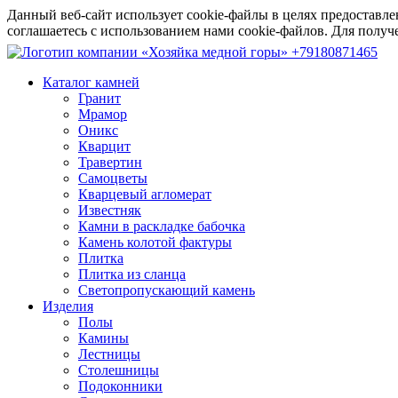
Данный веб-сайт использует cookie-файлы в целях предоставле
соглашаетесь с использованием нами cookie-файлов. Для пол
+79180871465
Каталог камней
Гранит
Мрамор
Оникс
Кварцит
Травертин
Самоцветы
Кварцевый агломерат
Известняк
Камни в раскладке бабочка
Камень колотой фактуры
Плитка
Плитка из сланца
Светопропускающий камень
Изделия
Полы
Камины
Лестницы
Столешницы
Подоконники