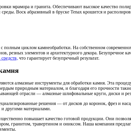
лировки мрамора и гранита. Обеспечивают высокое качество пол
 среды. Воск абразивный в бруске Tenax крошится и располиро
с полным циклом камнеобработки. На собственном современном
ов, резных элементов и архитектурного декора. Безупречное ка
 средств,
что гарантирует безупречный результат.
 камня
ются алмазные инструменты для обработки камня. Эта процедур
вердым природным материалом, и благодаря его прочности таки
тывающей отрасли — алмазные шлифовальные круги, диски и ре
ециализированные решения — от дисков до коронок, фрез и наса
 и другими материалами.
щественно повышает качество готовой продукции. Они позволяю
мором, гранитом, травертином и ониксом. Наша компания предл
рументы.