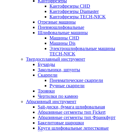
Кантофрезеры
Кантофрезеры CHD
Кантофрезеры Diamaster
Кантофрезеры TECH-NICK
Отрезные машины
Пневмошлифовальные
Шлифовальные машины
Машины CHD
Машины Dis
Электрошлифовальные машины
TECH-NICK
Твердосплавный инструмент
Бучарды
Закольники, шпунты
Скарпели
Пневматические скарпели
Ручные скарпели
Троянки
Чертилки по камню
Абразивный инструмент
Sait-диски, бумага шлифовальная
Абразивные сегменты тип Fickert
Абразивные сегменты тип Франкфурт
Бакелитовые шарошки
Круги шлифовальные лепестковые