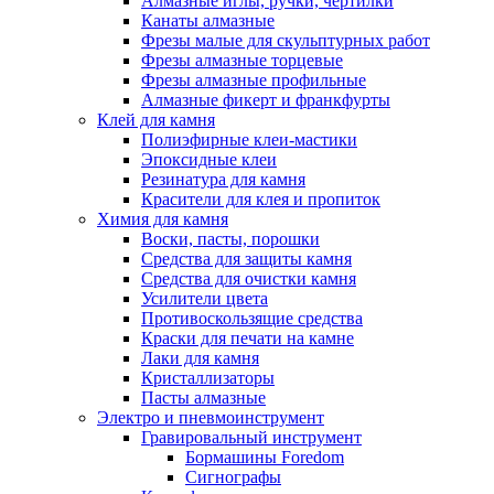
Алмазные иглы, ручки, чертилки
Канаты алмазные
Фрезы малые для скульптурных работ
Фрезы алмазные торцевые
Фрезы алмазные профильные
Алмазные фикерт и франкфурты
Клей для камня
Полиэфирные клеи-мастики
Эпоксидные клеи
Резинатура для камня
Красители для клея и пропиток
Химия для камня
Воски, пасты, порошки
Средства для защиты камня
Средства для очистки камня
Усилители цвета
Противоскользящие средства
Краски для печати на камне
Лаки для камня
Кристаллизаторы
Пасты алмазные
Электро и пневмоинструмент
Гравировальный инструмент
Бормашины Foredom
Сигнографы