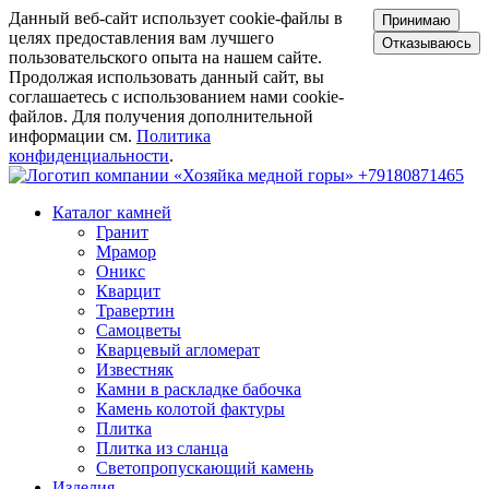
Данный веб-сайт использует cookie-файлы в
Принимаю
целях предоставления вам лучшего
Отказываюсь
пользовательского опыта на нашем сайте.
Продолжая использовать данный сайт, вы
соглашаетесь с использованием нами cookie-
файлов. Для получения дополнительной
информации см.
Политика
конфиденциальности
.
+79180871465
Каталог камней
Гранит
Мрамор
Оникс
Кварцит
Травертин
Самоцветы
Кварцевый агломерат
Известняк
Камни в раскладке бабочка
Камень колотой фактуры
Плитка
Плитка из сланца
Светопропускающий камень
Изделия