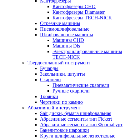
Кантофрезеры
Кантофрезеры CHD
Кантофрезеры Diamaster
Кантофрезеры TECH-NICK
Отрезные машины
Пневмошлифовальные
Шлифовальные машины
Машины CHD
Машины Dis
Электрошлифовальные машины
TECH-NICK
Твердосплавный инструмент
Бучарды
Закольники, шпунты
Скарпели
Пневматические скарпели
Ручные скарпели
Троянки
Чертилки по камню
Абразивный инструмент
Sait-диски, бумага шлифовальная
Абразивные сегменты тип Fickert
Абразивные сегменты тип Франкфурт
Бакелитовые шарошки
Круги шлифовальные лепестковые