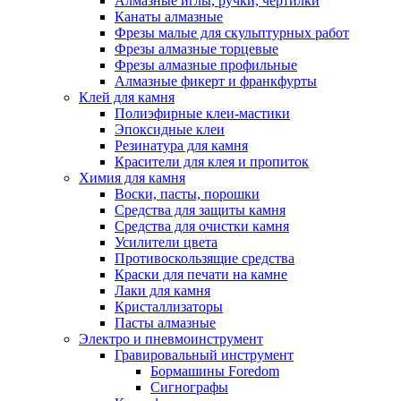
Алмазные иглы, ручки, чертилки
Канаты алмазные
Фрезы малые для скульптурных работ
Фрезы алмазные торцевые
Фрезы алмазные профильные
Алмазные фикерт и франкфурты
Клей для камня
Полиэфирные клеи-мастики
Эпоксидные клеи
Резинатура для камня
Красители для клея и пропиток
Химия для камня
Воски, пасты, порошки
Средства для защиты камня
Средства для очистки камня
Усилители цвета
Противоскользящие средства
Краски для печати на камне
Лаки для камня
Кристаллизаторы
Пасты алмазные
Электро и пневмоинструмент
Гравировальный инструмент
Бормашины Foredom
Сигнографы