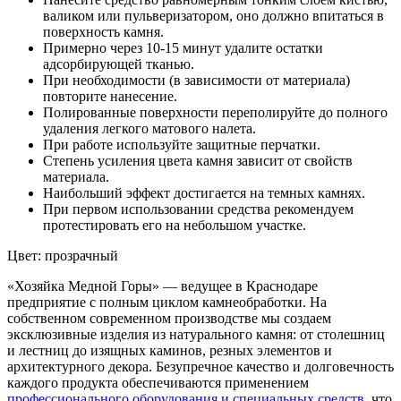
валиком или пульверизатором, оно должно впитаться в
поверхность камня.
Примерно через 10-15 минут удалите остатки
адсорбирующей тканью.
При необходимости (в зависимости от материала)
повторите нанесение.
Полированные поверхности переполируйте до полного
удаления легкого матового налета.
При работе используйте защитные перчатки.
Степень усиления цвета камня зависит от свойств
материала.
Наибольший эффект достигается на темных камнях.
При первом использовании средства рекомендуем
протестировать его на небольшом участке.
Цвет: прозрачный
«Хозяйка Медной Горы» — ведущее в Краснодаре
предприятие с полным циклом камнеобработки. На
собственном современном производстве мы создаем
эксклюзивные изделия из натурального камня: от столешниц
и лестниц до изящных каминов, резных элементов и
архитектурного декора. Безупречное качество и долговечность
каждого продукта обеспечиваются применением
профессионального оборудования и специальных средств,
что