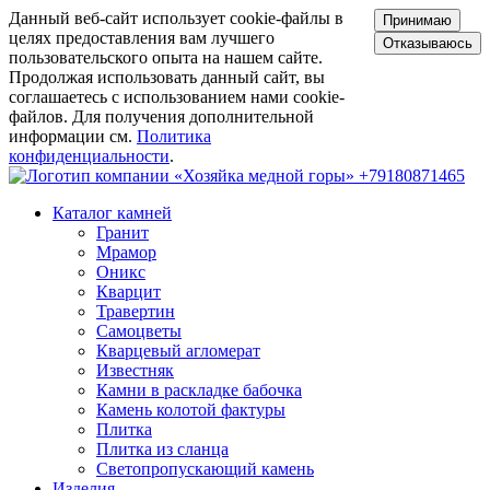
Данный веб-сайт использует cookie-файлы в
Принимаю
целях предоставления вам лучшего
Отказываюсь
пользовательского опыта на нашем сайте.
Продолжая использовать данный сайт, вы
соглашаетесь с использованием нами cookie-
файлов. Для получения дополнительной
информации см.
Политика
конфиденциальности
.
+79180871465
Каталог камней
Гранит
Мрамор
Оникс
Кварцит
Травертин
Самоцветы
Кварцевый агломерат
Известняк
Камни в раскладке бабочка
Камень колотой фактуры
Плитка
Плитка из сланца
Светопропускающий камень
Изделия