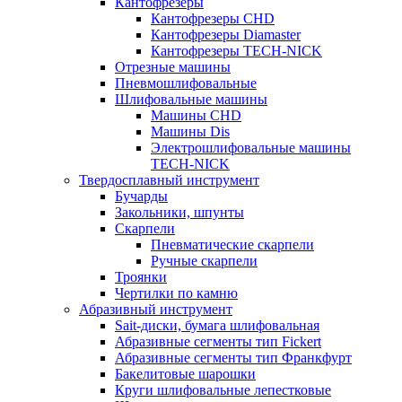
Кантофрезеры
Кантофрезеры CHD
Кантофрезеры Diamaster
Кантофрезеры TECH-NICK
Отрезные машины
Пневмошлифовальные
Шлифовальные машины
Машины CHD
Машины Dis
Электрошлифовальные машины
TECH-NICK
Твердосплавный инструмент
Бучарды
Закольники, шпунты
Скарпели
Пневматические скарпели
Ручные скарпели
Троянки
Чертилки по камню
Абразивный инструмент
Sait-диски, бумага шлифовальная
Абразивные сегменты тип Fickert
Абразивные сегменты тип Франкфурт
Бакелитовые шарошки
Круги шлифовальные лепестковые