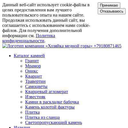
Данный веб-сайт использует cookie-файлы в
Принимаю
целях предоставления вам лучшего
Отказываюсь
пользовательского опыта на нашем сайте.
Продолжая использовать данный сайт, вы
соглашаетесь с использованием нами cookie-
файлов. Для получения дополнительной
информации см.
Политика
конфиденциальности
.
+79180871465
Каталог камней
Гранит
Мрамор
Оникс
Кварцит
Травертин
Самоцветы
Кварцевый агломерат
Известняк
Камни в раскладке бабочка
Камень колотой фактуры
Плитка
Плитка из сланца
Светопропускающий камень
Изделия