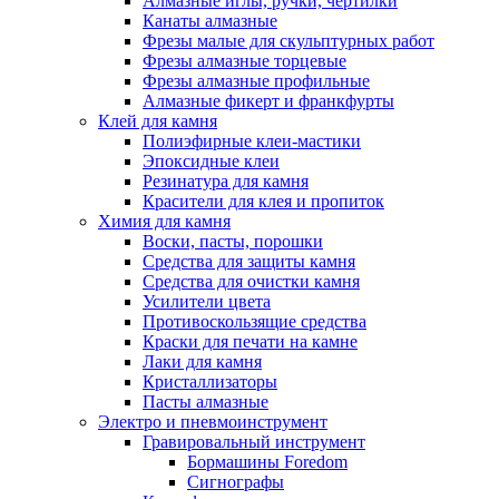
Алмазные иглы, ручки, чертилки
Канаты алмазные
Фрезы малые для скульптурных работ
Фрезы алмазные торцевые
Фрезы алмазные профильные
Алмазные фикерт и франкфурты
Клей для камня
Полиэфирные клеи-мастики
Эпоксидные клеи
Резинатура для камня
Красители для клея и пропиток
Химия для камня
Воски, пасты, порошки
Средства для защиты камня
Средства для очистки камня
Усилители цвета
Противоскользящие средства
Краски для печати на камне
Лаки для камня
Кристаллизаторы
Пасты алмазные
Электро и пневмоинструмент
Гравировальный инструмент
Бормашины Foredom
Сигнографы