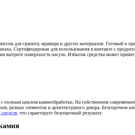
ектом для гранита, мрамора и других материалов. Готовый к п
апаха. Сертифицирован для использования в контакте с продукт
ия вытрите поверхность насухо. Избыток средства может приве
с полным циклом камнеобработки. На собственном современном
ов, резных элементов и архитектурного декора. Безупречное ка
 средств,
что гарантирует безупречный результат.
 камня