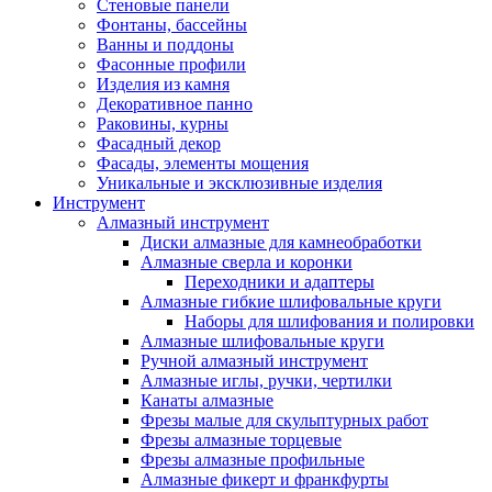
Стеновые панели
Фонтаны, бассейны
Ванны и поддоны
Фасонные профили
Изделия из камня
Декоративное панно
Раковины, курны
Фасадный декор
Фасады, элементы мощения
Уникальные и эксклюзивные изделия
Инструмент
Алмазный инструмент
Диски алмазные для камнеобработки
Алмазные сверла и коронки
Переходники и адаптеры
Алмазные гибкие шлифовальные круги
Наборы для шлифования и полировки
Алмазные шлифовальные круги
Ручной алмазный инструмент
Алмазные иглы, ручки, чертилки
Канаты алмазные
Фрезы малые для скульптурных работ
Фрезы алмазные торцевые
Фрезы алмазные профильные
Алмазные фикерт и франкфурты