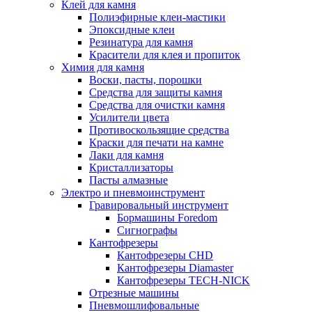
Клей для камня
Полиэфирные клеи-мастики
Эпоксидные клеи
Резинатура для камня
Красители для клея и пропиток
Химия для камня
Воски, пасты, порошки
Средства для защиты камня
Средства для очистки камня
Усилители цвета
Противоскользящие средства
Краски для печати на камне
Лаки для камня
Кристаллизаторы
Пасты алмазные
Электро и пневмоинструмент
Гравировальный инструмент
Бормашины Foredom
Сигнографы
Кантофрезеры
Кантофрезеры CHD
Кантофрезеры Diamaster
Кантофрезеры TECH-NICK
Отрезные машины
Пневмошлифовальные