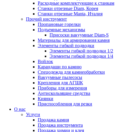
Расходные комплектующие к станкам
Станки отрезные Diam, Корея
Станки отрезные Manta, Италия
Прочий инструмент
Пропановые горелки
Подъeмные механизмы
Присоски вакуумные Diam-S
Материалы для армирования камня
Элементы гибкой подводки
Элементы гибкой подводки 1/2
Элементы гибкой подводки 1/4
Войлок
Карандаши по камню
Спецодежда для камнеобработки
Вакуумные пылесосы
Крепления для АГШК
Приборы для измерения
Антискользящие средства
Киянки
Приспособления для резки
О нас
Услуги
Продажа камня
Продажа инструмента
Продажа химии и клея