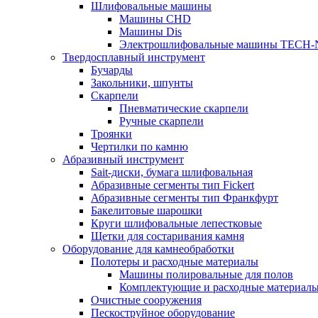
Шлифовальные машины
Машины CHD
Машины Dis
Электрошлифовальные машины TECH-
Твердосплавный инструмент
Бучарды
Закольники, шпунты
Скарпели
Пневматические скарпели
Ручные скарпели
Троянки
Чертилки по камню
Абразивный инструмент
Sait-диски, бумага шлифовальная
Абразивные сегменты тип Fickert
Абразивные сегменты тип Франкфурт
Бакелитовые шарошки
Круги шлифовальные лепестковые
Щетки для состаривания камня
Оборудование для камнеобработки
Полотеры и расходные материалы
Машины полировальные для полов
Комплектующие и расходные материал
Очистные сооружения
Пескоструйное оборудование