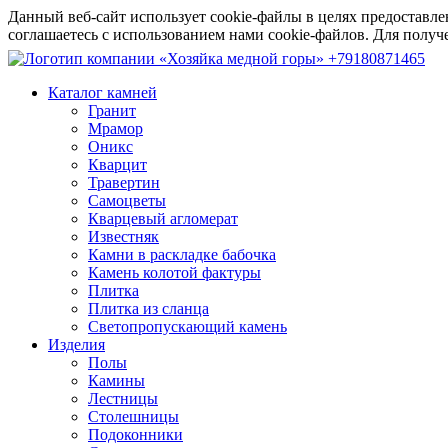
Данный веб-сайт использует cookie-файлы в целях предоставле
соглашаетесь с использованием нами cookie-файлов. Для пол
+79180871465
Каталог камней
Гранит
Мрамор
Оникс
Кварцит
Травертин
Самоцветы
Кварцевый агломерат
Известняк
Камни в раскладке бабочка
Камень колотой фактуры
Плитка
Плитка из сланца
Светопропускающий камень
Изделия
Полы
Камины
Лестницы
Столешницы
Подоконники