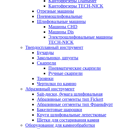
Кантофрезеры Diamaster
Кантофрезеры TECH-NICK
Отрезные машины
Пневмошлифовальные
Шлифовальные машины
Машины CHD
Машины Dis
Электрошлифовальные машины
TECH-NICK
Твердосплавный инструмент
Бучарды
Закольники, шпунты
Скарпели
Пневматические скарпели
Ручные скарпели
Троянки
Чертилки по камню
Абразивный инструмент
Sait-диски, бумага шлифовальная
Абразивные сегменты тип Fickert
Абразивные сегменты тип Франкфурт
Бакелитовые шарошки
Круги шлифовальные лепестковые
Щетки для состаривания камня
Оборудование для камнеобработки