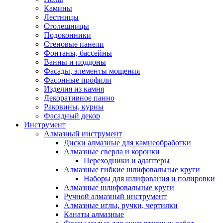
Камины
Лестницы
Столешницы
Подоконники
Стеновые панели
Фонтаны, бассейны
Ванны и поддоны
Фасады, элементы мощения
Фасонные профили
Изделия из камня
Декоративное панно
Раковины, курны
Фасадный декор
Инструмент
Алмазный инструмент
Диски алмазные для камнеобработки
Алмазные сверла и коронки
Переходники и адаптеры
Алмазные гибкие шлифовальные круги
Наборы для шлифования и полировки
Алмазные шлифовальные круги
Ручной алмазный инструмент
Алмазные иглы, ручки, чертилки
Канаты алмазные