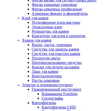
Фрезы малые для скульптурных работ
Фрезы алмазные торцевые
Фрезы алмазные профильные
Алмазные фикерт и франкфурты
Клей для камня
Полиэфирные клеи-мастики
Эпоксидные клеи
Резинатура для камня
Красители для клея и пропиток
Химия для камня
Воски, пасты, порошки
Средства для защиты камня
Средства для очистки камня
Усилители цвета
Противоскользящие средства
Краски для печати на камне
Лаки для камня
Кристаллизаторы
Пасты алмазные
Электро и пневмоинструмент
Гравировальный инструмент
Бормашины Foredom
Сигнографы
Кантофрезеры
Кантофрезеры CHD