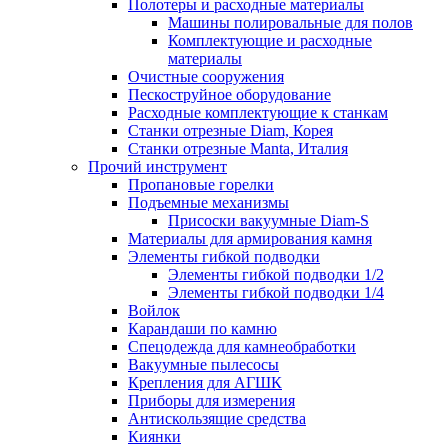
Полотеры и расходные материалы
Машины полировальные для полов
Комплектующие и расходные
материалы
Очистные сооружения
Пескоструйное оборудование
Расходные комплектующие к станкам
Станки отрезные Diam, Корея
Станки отрезные Manta, Италия
Прочий инструмент
Пропановые горелки
Подъeмные механизмы
Присоски вакуумные Diam-S
Материалы для армирования камня
Элементы гибкой подводки
Элементы гибкой подводки 1/2
Элементы гибкой подводки 1/4
Войлок
Карандаши по камню
Спецодежда для камнеобработки
Вакуумные пылесосы
Крепления для АГШК
Приборы для измерения
Антискользящие средства
Киянки