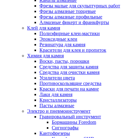
Канаты алмазные
Фрезы малые для скульптурных работ
Фрезы алмазные торцевые
Фрезы алмазные профильные
Алмазные фикерт и франкфурты
Клей для камня
Полиэфирные клеи-мастики
Эпоксидные клеи
Резинатура для камня
Красители для клея и пропиток
Химия для камня
Воски, пасты, порошки
Средства для защиты камня
Средства для очистки камня
Усилители цвета
Противоскользящие средства
Краски для печати на камне
Лаки для камня
Кристаллизаторы
Пасты алмазные
Электро и пневмоинструмент
Гравировальный инструмент
Бормашины Foredom
Сигнографы
Кантофрезеры