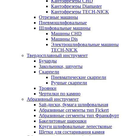
Кантофрезеры CHD
Кантофрезеры Diamaster
Кантофрезеры TECH-NICK
Отрезные машины
Пневмошлифовальные
Шлифовальные машины
Машины CHD
Машины Dis
Электрошлифовальные машины
TECH-NICK
Твердосплавный инструмент
Бучарды
Закольники, шпунты
Скарпели
Пневматические скарпели
Ручные скарпели
Троянки
Чертилки по камню
Абразивный инструмент
Sait-диски, бумага шлифовальная
Абразивные сегменты тип Fickert
Абразивные сегменты тип Франкфурт
Бакелитовые шарошки
Круги шлифовальные лепестковые
Щетки для состаривания камня