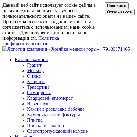
Данный веб-сайт использует cookie-файлы в
Принимаю
целях предоставления вам лучшего
Отказываюсь
пользовательского опыта на нашем сайте.
Продолжая использовать данный сайт, вы
соглашаетесь с использованием нами cookie-
файлов. Для получения дополнительной
информации см.
Политика
конфиденциальности
.
+79180871465
Каталог камней
Гранит
Мрамор
Оникс
Кварцит
Травертин
Самоцветы
Кварцевый агломерат
Известняк
Камни в раскладке бабочка
Камень колотой фактуры
Плитка
Плитка из сланца
Светопропускающий камень
Изделия