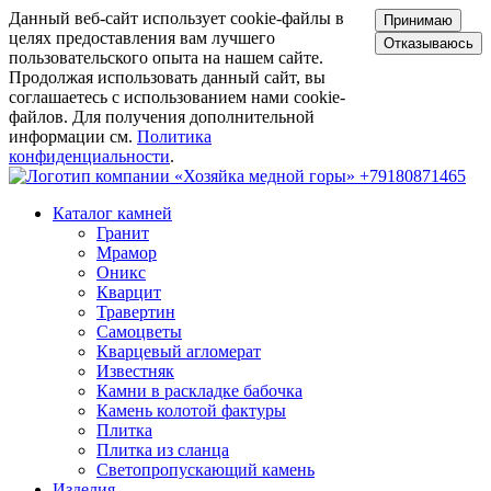
Данный веб-сайт использует cookie-файлы в
Принимаю
целях предоставления вам лучшего
Отказываюсь
пользовательского опыта на нашем сайте.
Продолжая использовать данный сайт, вы
соглашаетесь с использованием нами cookie-
файлов. Для получения дополнительной
информации см.
Политика
конфиденциальности
.
+79180871465
Каталог камней
Гранит
Мрамор
Оникс
Кварцит
Травертин
Самоцветы
Кварцевый агломерат
Известняк
Камни в раскладке бабочка
Камень колотой фактуры
Плитка
Плитка из сланца
Светопропускающий камень
Изделия