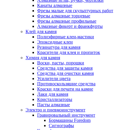
Алмазные иглы, ручки, чертилки
Канаты алмазные
Фрезы малые для скульптурных работ
Фрезы алмазные торцевые
Фрезы алмазные профильные
Алмазные фикерт и франкфурты
Клей для камня
Полиэфирные клеи-мастики
Эпоксидные клеи
Резинатура для камня
Красители для клея и пропиток
Химия для камня
Воски, пасты, порошки
Средства для защиты камня
Средства для очистки камня
Усилители цвета
Противоскользящие средства
Краски для печати на камне
Лаки для камня
Кристаллизаторы
Пасты алмазные
Электро и пневмоинструмент
Гравировальный инструмент
Бормашины Foredom
Сигнографы