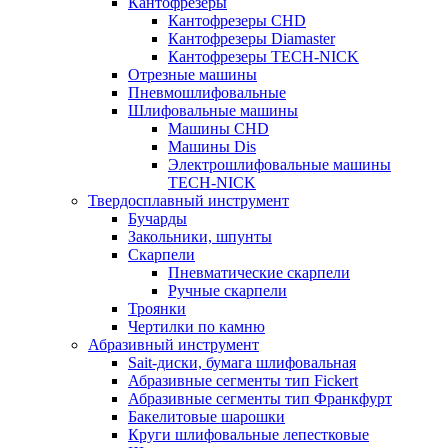
Кантофрезеры
Кантофрезеры CHD
Кантофрезеры Diamaster
Кантофрезеры TECH-NICK
Отрезные машины
Пневмошлифовальные
Шлифовальные машины
Машины CHD
Машины Dis
Электрошлифовальные машины
TECH-NICK
Твердосплавный инструмент
Бучарды
Закольники, шпунты
Скарпели
Пневматические скарпели
Ручные скарпели
Троянки
Чертилки по камню
Абразивный инструмент
Sait-диски, бумага шлифовальная
Абразивные сегменты тип Fickert
Абразивные сегменты тип Франкфурт
Бакелитовые шарошки
Круги шлифовальные лепестковые