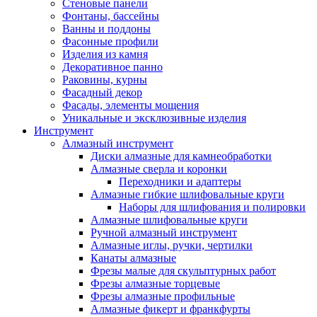
Стеновые панели
Фонтаны, бассейны
Ванны и поддоны
Фасонные профили
Изделия из камня
Декоративное панно
Раковины, курны
Фасадный декор
Фасады, элементы мощения
Уникальные и эксклюзивные изделия
Инструмент
Алмазный инструмент
Диски алмазные для камнеобработки
Алмазные сверла и коронки
Переходники и адаптеры
Алмазные гибкие шлифовальные круги
Наборы для шлифования и полировки
Алмазные шлифовальные круги
Ручной алмазный инструмент
Алмазные иглы, ручки, чертилки
Канаты алмазные
Фрезы малые для скульптурных работ
Фрезы алмазные торцевые
Фрезы алмазные профильные
Алмазные фикерт и франкфурты