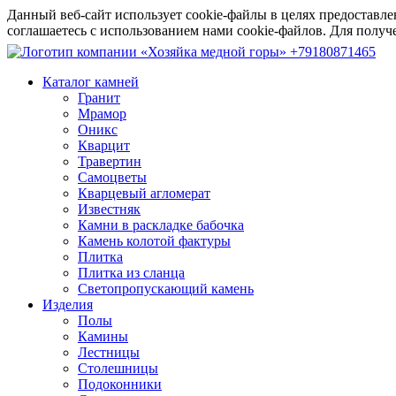
Данный веб-сайт использует cookie-файлы в целях предоставле
соглашаетесь с использованием нами cookie-файлов. Для пол
+79180871465
Каталог камней
Гранит
Мрамор
Оникс
Кварцит
Травертин
Самоцветы
Кварцевый агломерат
Известняк
Камни в раскладке бабочка
Камень колотой фактуры
Плитка
Плитка из сланца
Светопропускающий камень
Изделия
Полы
Камины
Лестницы
Столешницы
Подоконники