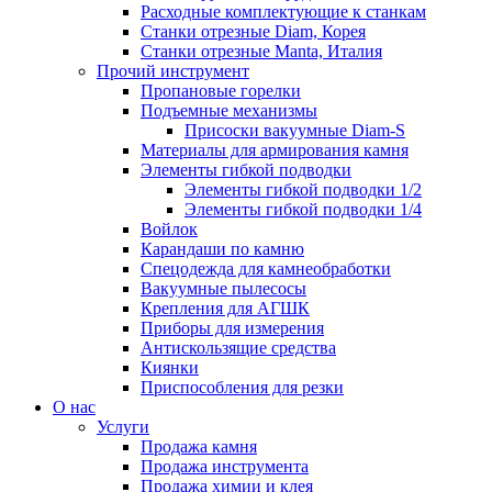
Расходные комплектующие к станкам
Станки отрезные Diam, Корея
Станки отрезные Manta, Италия
Прочий инструмент
Пропановые горелки
Подъeмные механизмы
Присоски вакуумные Diam-S
Материалы для армирования камня
Элементы гибкой подводки
Элементы гибкой подводки 1/2
Элементы гибкой подводки 1/4
Войлок
Карандаши по камню
Спецодежда для камнеобработки
Вакуумные пылесосы
Крепления для АГШК
Приборы для измерения
Антискользящие средства
Киянки
Приспособления для резки
О нас
Услуги
Продажа камня
Продажа инструмента
Продажа химии и клея