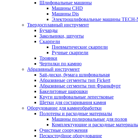
Шлифовальные машины
Машины CHD
Машины Dis
Электрошлифовальные машины TECH-
Твердосплавный инструмент
Бучарды
Закольники, шпунты
Скарпели
Пневматические скарпели
Ручные скарпели
Троянки
Чертилки по камню
Абразивный инструмент
Sait-диски, бумага шлифовальная
Абразивные сегменты тип Fickert
Абразивные сегменты тип Франкфурт
Бакелитовые шарошки
Круги шлифовальные лепестковые
Щетки для состаривания камня
Оборудование для камнеобработки
Полотеры и расходные материалы
Машины полировальные для полов
Комплектующие и расходные материал
Очистные сооружения
Пескоструйное оборудование