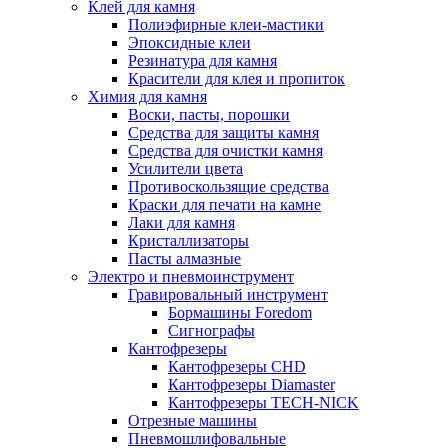
Клей для камня
Полиэфирные клеи-мастики
Эпоксидные клеи
Резинатура для камня
Красители для клея и пропиток
Химия для камня
Воски, пасты, порошки
Средства для защиты камня
Средства для очистки камня
Усилители цвета
Противоскользящие средства
Краски для печати на камне
Лаки для камня
Кристаллизаторы
Пасты алмазные
Электро и пневмоинструмент
Гравировальный инструмент
Бормашины Foredom
Сигнографы
Кантофрезеры
Кантофрезеры CHD
Кантофрезеры Diamaster
Кантофрезеры TECH-NICK
Отрезные машины
Пневмошлифовальные