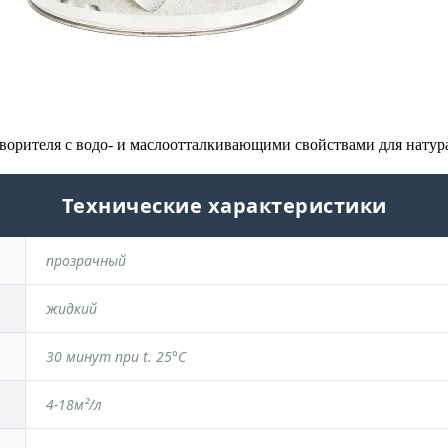
створителя с водо- и маслоотталкивающими свойствами для натур
Технические характеристики
прозрачный
жидкий
30 минут при t. 25°C
4-18м²/л