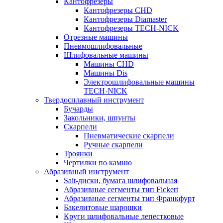
Кантофрезеры
Кантофрезеры CHD
Кантофрезеры Diamaster
Кантофрезеры TECH-NICK
Отрезные машины
Пневмошлифовальные
Шлифовальные машины
Машины CHD
Машины Dis
Электрошлифовальные машины
TECH-NICK
Твердосплавный инструмент
Бучарды
Закольники, шпунты
Скарпели
Пневматические скарпели
Ручные скарпели
Троянки
Чертилки по камню
Абразивный инструмент
Sait-диски, бумага шлифовальная
Абразивные сегменты тип Fickert
Абразивные сегменты тип Франкфурт
Бакелитовые шарошки
Круги шлифовальные лепестковые