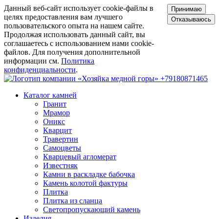
Данный веб-сайт использует cookie-файлы в
Принимаю
целях предоставления вам лучшего
Отказываюсь
пользовательского опыта на нашем сайте.
Продолжая использовать данный сайт, вы
соглашаетесь с использованием нами cookie-
файлов. Для получения дополнительной
информации см.
Политика
конфиденциальности
.
+79180871465
Каталог камней
Гранит
Мрамор
Оникс
Кварцит
Травертин
Самоцветы
Кварцевый агломерат
Известняк
Камни в раскладке бабочка
Камень колотой фактуры
Плитка
Плитка из сланца
Светопропускающий камень
Изделия