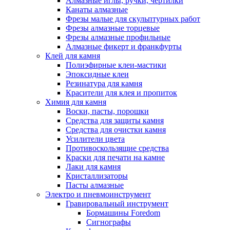
Алмазные иглы, ручки, чертилки
Канаты алмазные
Фрезы малые для скульптурных работ
Фрезы алмазные торцевые
Фрезы алмазные профильные
Алмазные фикерт и франкфурты
Клей для камня
Полиэфирные клеи-мастики
Эпоксидные клеи
Резинатура для камня
Красители для клея и пропиток
Химия для камня
Воски, пасты, порошки
Средства для защиты камня
Средства для очистки камня
Усилители цвета
Противоскользящие средства
Краски для печати на камне
Лаки для камня
Кристаллизаторы
Пасты алмазные
Электро и пневмоинструмент
Гравировальный инструмент
Бормашины Foredom
Сигнографы