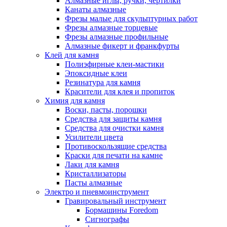
Алмазные иглы, ручки, чертилки
Канаты алмазные
Фрезы малые для скульптурных работ
Фрезы алмазные торцевые
Фрезы алмазные профильные
Алмазные фикерт и франкфурты
Клей для камня
Полиэфирные клеи-мастики
Эпоксидные клеи
Резинатура для камня
Красители для клея и пропиток
Химия для камня
Воски, пасты, порошки
Средства для защиты камня
Средства для очистки камня
Усилители цвета
Противоскользящие средства
Краски для печати на камне
Лаки для камня
Кристаллизаторы
Пасты алмазные
Электро и пневмоинструмент
Гравировальный инструмент
Бормашины Foredom
Сигнографы