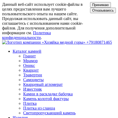
Данный веб-сайт использует cookie-файлы в
Принимаю
целях предоставления вам лучшего
Отказываюсь
пользовательского опыта на нашем сайте.
Продолжая использовать данный сайт, вы
соглашаетесь с использованием нами cookie-
файлов. Для получения дополнительной
информации см.
Политика
конфиденциальности
.
+79180871465
Каталог камней
Гранит
Мрамор
Оникс
Кварцит
Травертин
Самоцветы
Кварцевый агломерат
Известняк
Камни в раскладке бабочка
Камень колотой фактуры
Плитка
Плитка из сланца
Светопропускающий камень
Изделия