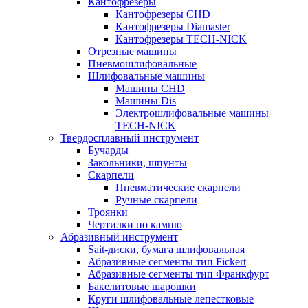
Кантофрезеры
Кантофрезеры CHD
Кантофрезеры Diamaster
Кантофрезеры TECH-NICK
Отрезные машины
Пневмошлифовальные
Шлифовальные машины
Машины CHD
Машины Dis
Электрошлифовальные машины
TECH-NICK
Твердосплавный инструмент
Бучарды
Закольники, шпунты
Скарпели
Пневматические скарпели
Ручные скарпели
Троянки
Чертилки по камню
Абразивный инструмент
Sait-диски, бумага шлифовальная
Абразивные сегменты тип Fickert
Абразивные сегменты тип Франкфурт
Бакелитовые шарошки
Круги шлифовальные лепестковые