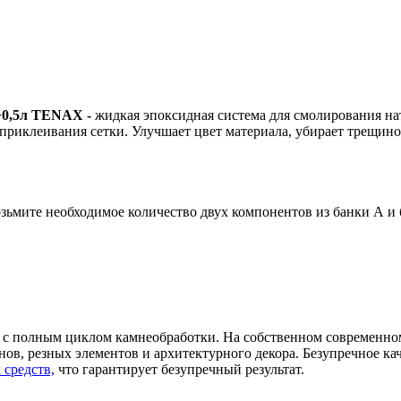
0+0,5л TENAX -
жидкая эпоксидная система для смолирования нат
приклеивания сетки. Улучшает цвет материала, убирает трещино
озьмите необходимое количество двух компонентов из банки А и 
с полным циклом камнеобработки. На собственном современном
ов, резных элементов и архитектурного декора. Безупречное ка
 средств,
что гарантирует безупречный результат.