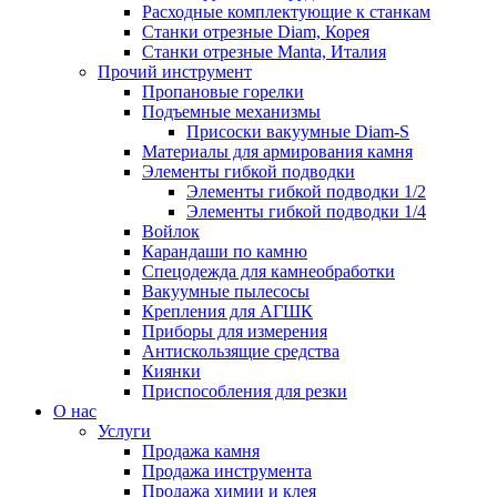
Расходные комплектующие к станкам
Станки отрезные Diam, Корея
Станки отрезные Manta, Италия
Прочий инструмент
Пропановые горелки
Подъeмные механизмы
Присоски вакуумные Diam-S
Материалы для армирования камня
Элементы гибкой подводки
Элементы гибкой подводки 1/2
Элементы гибкой подводки 1/4
Войлок
Карандаши по камню
Спецодежда для камнеобработки
Вакуумные пылесосы
Крепления для АГШК
Приборы для измерения
Антискользящие средства
Киянки
Приспособления для резки
О нас
Услуги
Продажа камня
Продажа инструмента
Продажа химии и клея