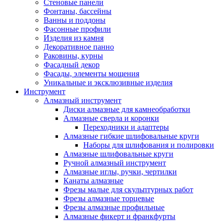
Стеновые панели
Фонтаны, бассейны
Ванны и поддоны
Фасонные профили
Изделия из камня
Декоративное панно
Раковины, курны
Фасадный декор
Фасады, элементы мощения
Уникальные и эксклюзивные изделия
Инструмент
Алмазный инструмент
Диски алмазные для камнеобработки
Алмазные сверла и коронки
Переходники и адаптеры
Алмазные гибкие шлифовальные круги
Наборы для шлифования и полировки
Алмазные шлифовальные круги
Ручной алмазный инструмент
Алмазные иглы, ручки, чертилки
Канаты алмазные
Фрезы малые для скульптурных работ
Фрезы алмазные торцевые
Фрезы алмазные профильные
Алмазные фикерт и франкфурты