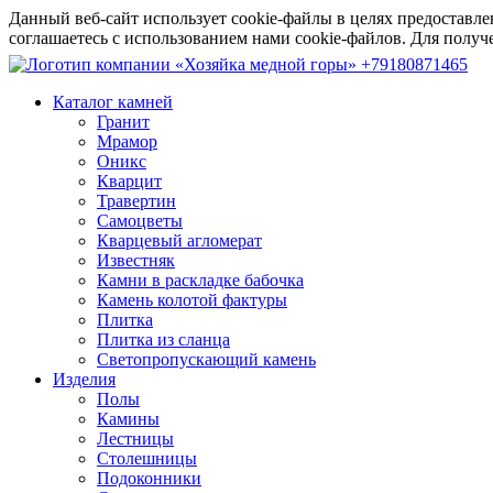
Данный веб-сайт использует cookie-файлы в целях предоставле
соглашаетесь с использованием нами cookie-файлов. Для пол
+79180871465
Каталог камней
Гранит
Мрамор
Оникс
Кварцит
Травертин
Самоцветы
Кварцевый агломерат
Известняк
Камни в раскладке бабочка
Камень колотой фактуры
Плитка
Плитка из сланца
Светопропускающий камень
Изделия
Полы
Камины
Лестницы
Столешницы
Подоконники