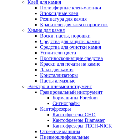
Клей для камня
Полиэфирные клеи-мастики
Эпоксидные клеи
Резинатура для камня
Красители для клея и пропиток
Химия для камня
Воски, пасты, порошки
Средства для защиты камня
Средства для очистки камня
Усилители цвета
Противоскользящие средства
Краски для печати на камне
Лаки для камня
Кристаллизаторы
Пасты алмазные
Электро и пневмоинструмент
Гравировальный инструмент
Бормашины Foredom
Сигнографы
Кантофрезеры
Кантофрезеры CHD
Кантофрезеры Diamaster
Кантофрезеры TECH-NICK
Отрезные машины
Пневмошлифовальные