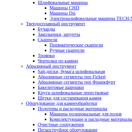
Шлифовальные машины
Машины CHD
Машины Dis
Электрошлифовальные машины TECH-
Твердосплавный инструмент
Бучарды
Закольники, шпунты
Скарпели
Пневматические скарпели
Ручные скарпели
Троянки
Чертилки по камню
Абразивный инструмент
Sait-диски, бумага шлифовальная
Абразивные сегменты тип Fickert
Абразивные сегменты тип Франкфурт
Бакелитовые шарошки
Круги шлифовальные лепестковые
Щетки для состаривания камня
Оборудование для камнеобработки
Полотеры и расходные материалы
Машины полировальные для полов
Комплектующие и расходные материал
Очистные сооружения
Пескоструйное оборудование