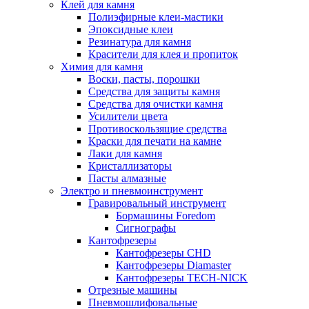
Клей для камня
Полиэфирные клеи-мастики
Эпоксидные клеи
Резинатура для камня
Красители для клея и пропиток
Химия для камня
Воски, пасты, порошки
Средства для защиты камня
Средства для очистки камня
Усилители цвета
Противоскользящие средства
Краски для печати на камне
Лаки для камня
Кристаллизаторы
Пасты алмазные
Электро и пневмоинструмент
Гравировальный инструмент
Бормашины Foredom
Сигнографы
Кантофрезеры
Кантофрезеры CHD
Кантофрезеры Diamaster
Кантофрезеры TECH-NICK
Отрезные машины
Пневмошлифовальные