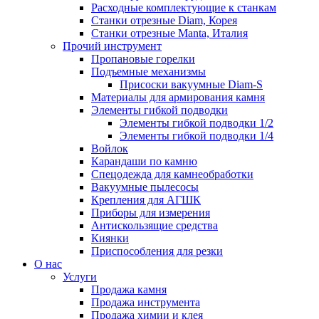
Расходные комплектующие к станкам
Станки отрезные Diam, Корея
Станки отрезные Manta, Италия
Прочий инструмент
Пропановые горелки
Подъeмные механизмы
Присоски вакуумные Diam-S
Материалы для армирования камня
Элементы гибкой подводки
Элементы гибкой подводки 1/2
Элементы гибкой подводки 1/4
Войлок
Карандаши по камню
Спецодежда для камнеобработки
Вакуумные пылесосы
Крепления для АГШК
Приборы для измерения
Антискользящие средства
Киянки
Приспособления для резки
О нас
Услуги
Продажа камня
Продажа инструмента
Продажа химии и клея