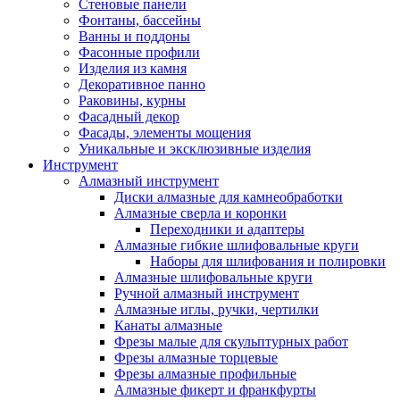
Стеновые панели
Фонтаны, бассейны
Ванны и поддоны
Фасонные профили
Изделия из камня
Декоративное панно
Раковины, курны
Фасадный декор
Фасады, элементы мощения
Уникальные и эксклюзивные изделия
Инструмент
Алмазный инструмент
Диски алмазные для камнеобработки
Алмазные сверла и коронки
Переходники и адаптеры
Алмазные гибкие шлифовальные круги
Наборы для шлифования и полировки
Алмазные шлифовальные круги
Ручной алмазный инструмент
Алмазные иглы, ручки, чертилки
Канаты алмазные
Фрезы малые для скульптурных работ
Фрезы алмазные торцевые
Фрезы алмазные профильные
Алмазные фикерт и франкфурты