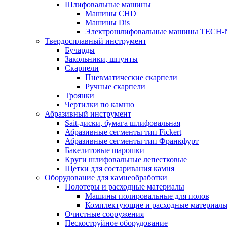
Шлифовальные машины
Машины CHD
Машины Dis
Электрошлифовальные машины TECH-
Твердосплавный инструмент
Бучарды
Закольники, шпунты
Скарпели
Пневматические скарпели
Ручные скарпели
Троянки
Чертилки по камню
Абразивный инструмент
Sait-диски, бумага шлифовальная
Абразивные сегменты тип Fickert
Абразивные сегменты тип Франкфурт
Бакелитовые шарошки
Круги шлифовальные лепестковые
Щетки для состаривания камня
Оборудование для камнеобработки
Полотеры и расходные материалы
Машины полировальные для полов
Комплектующие и расходные материал
Очистные сооружения
Пескоструйное оборудование