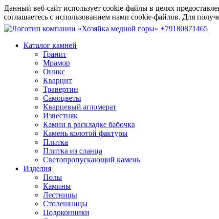
Данный веб-сайт использует cookie-файлы в целях предоставле
соглашаетесь с использованием нами cookie-файлов. Для пол
+79180871465
Каталог камней
Гранит
Мрамор
Оникс
Кварцит
Травертин
Самоцветы
Кварцевый агломерат
Известняк
Камни в раскладке бабочка
Камень колотой фактуры
Плитка
Плитка из сланца
Светопропускающий камень
Изделия
Полы
Камины
Лестницы
Столешницы
Подоконники