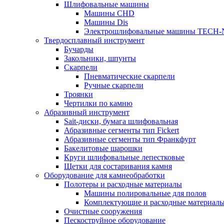
Шлифовальные машины
Машины CHD
Машины Dis
Электрошлифовальные машины TECH-
Твердосплавный инструмент
Бучарды
Закольники, шпунты
Скарпели
Пневматические скарпели
Ручные скарпели
Троянки
Чертилки по камню
Абразивный инструмент
Sait-диски, бумага шлифовальная
Абразивные сегменты тип Fickert
Абразивные сегменты тип Франкфурт
Бакелитовые шарошки
Круги шлифовальные лепестковые
Щетки для состаривания камня
Оборудование для камнеобработки
Полотеры и расходные материалы
Машины полировальные для полов
Комплектующие и расходные материал
Очистные сооружения
Пескоструйное оборудование