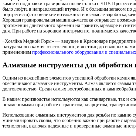
камне и подправки гравировки после станка с ЧПУ. Професси
было люфта в направляющей втулке. И с большим запасом по д
портретиста)-это великие возможности в смысле зароботка,кач
Хорошая гравировальная машинка-матовка открывает возможнос
протяжении длительного времени на граните, мраморе и синтет
дня. При работе на хорошем инструменте, поднимается качеств
«Хозяйка Медной Горы» — ведущее в Краснодаре предприятие 
натурального камня: от столешниц и лестниц до изящных камин
применением
профессионального оборудования и специальных
Алмазные инструменты для обработки
Одним из важнейших элементов успешной обработки камня явля
обеспечивают алмазные инструменты. Алмаз является самым т
долговечностью. Среди самых востребованных в камнеобраба
В нашем производстве используются как стандартные, так и сп
незаменимыми при работе с гранитом, кварцитом, травертином
Использование алмазных инструментов для резьбы по камню су
минимизировать сколы, что особенно важно при работе с мра
технологии, включая надежные и проверенные алмазные инст