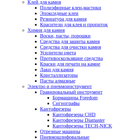
Клей для камня
Полиэфирные клеи-мастики
Эпоксидные клеи
Резинатура для камня
Красители для клея и пропиток
Химия для камня
Воски, пасты, порошки
Средства для защиты камня
Средства для очистки камня
Усилители цвета
Противоскользящие средства
Краски для печати на камне
Лаки для камня
Кристаллизаторы
Пасты алмазные
Электро и пневмоинструмент
Гравировальный инструмент
Бормашины Foredom
Сигнографы
Кантофрезеры
Кантофрезеры CHD
Кантофрезеры Diamaster
Кантофрезеры TECH-NICK
Отрезные машины
Пневмошлифовальные