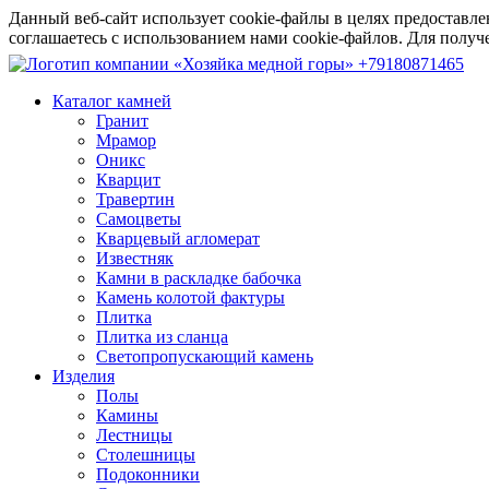
Данный веб-сайт использует cookie-файлы в целях предоставле
соглашаетесь с использованием нами cookie-файлов. Для пол
+79180871465
Каталог камней
Гранит
Мрамор
Оникс
Кварцит
Травертин
Самоцветы
Кварцевый агломерат
Известняк
Камни в раскладке бабочка
Камень колотой фактуры
Плитка
Плитка из сланца
Светопропускающий камень
Изделия
Полы
Камины
Лестницы
Столешницы
Подоконники