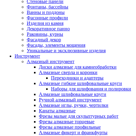
Стеновые панели
Фонтаны, бассейны
Ванны и поддоны
Фасонные профили
Изделия из камня
Декоративное панно
Раковины, курны
Фасадный декор
Фасады, элементы мощения
Уникальные и эксклюзивные изделия
Инструмент
Алмазный инструмент
Диски алмазные для камнеобработки
Алмазные сверла и коронки
Переходники и адаптеры
Алмазные гибкие шлифовальные круги
Наборы для шлифования и полировки
Алмазные шлифовальные круги
Ручной алмазный инструмент
Алмазные иглы, ручки, чертилки
Канаты алмазные
Фрезы малые для скульптурных работ
Фрезы алмазные торцевые
Фрезы алмазные профильные
Алмазные фикерт и франкфурты