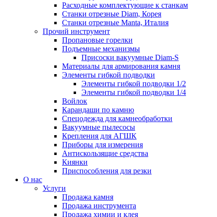
Расходные комплектующие к станкам
Станки отрезные Diam, Корея
Станки отрезные Manta, Италия
Прочий инструмент
Пропановые горелки
Подъeмные механизмы
Присоски вакуумные Diam-S
Материалы для армирования камня
Элементы гибкой подводки
Элементы гибкой подводки 1/2
Элементы гибкой подводки 1/4
Войлок
Карандаши по камню
Спецодежда для камнеобработки
Вакуумные пылесосы
Крепления для АГШК
Приборы для измерения
Антискользящие средства
Киянки
Приспособления для резки
О нас
Услуги
Продажа камня
Продажа инструмента
Продажа химии и клея