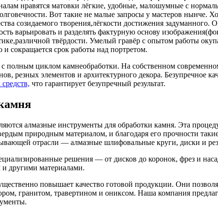
оналам нравятся матовки лёгкие, удобные, малошумные с норма
олговечности. Вот такие не малые запросы у мастеров нынче. Х
ества созидаемого творения,лёгкости достижения задуманного. О
ть варьировать и разделять фактурную основу изображения(фон
ике,различной твёрдости. Умелый гравёр с опытом работы окупа
о и сокращается срок работы над портретом.
с полным циклом камнеобработки. На собственном современном
ов, резных элементов и архитектурного декора. Безупречное ка
 средств,
что гарантирует безупречный результат.
 камня
ются алмазные инструменты для обработки камня. Эта процедур
вердым природным материалом, и благодаря его прочности таки
тывающей отрасли — алмазные шлифовальные круги, диски и ре
ециализированные решения — от дисков до коронок, фрез и наса
 и другими материалами.
щественно повышает качество готовой продукции. Они позволяю
мором, гранитом, травертином и ониксом. Наша компания предл
рументы.