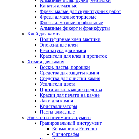
Алмазные иглы, ручки, чертилки
Канаты алмазные
Фрезы малые для скульптурных работ
Фрезы алмазные торцевые
Фрезы алмазные профильные
Алмазные фикерт и франкфурты
Клей для камня
Полиэфирные клеи-мастики
Эпоксидные клеи
Резинатура для камня
Красители для клея и пропиток
Химия для камня
Воски, пасты, порошки
Средства для защиты камня
Средства для очистки камня
Усилители цвета
Противоскользящие средства
Краски для печати на камне
Лаки для камня
Кристаллизаторы
Пасты алмазные
Электро и пневмоинструмент
Гравировальный инструмент
Бормашины Foredom
Сигнографы