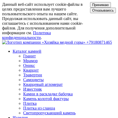
Данный веб-сайт использует cookie-файлы в
Принимаю
целях предоставления вам лучшего
Отказываюсь
пользовательского опыта на нашем сайте.
Продолжая использовать данный сайт, вы
соглашаетесь с использованием нами cookie-
файлов. Для получения дополнительной
информации см.
Политика
конфиденциальности
.
+79180871465
Каталог камней
Гранит
Мрамор
Оникс
Кварцит
Травертин
Самоцветы
Кварцевый агломерат
Известняк
Камни в раскладке бабочка
Камень колотой фактуры
Плитка
Плитка из сланца
Светопропускающий камень
Изделия