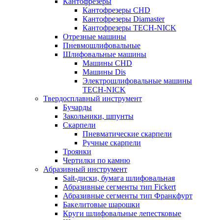
Кантофрезеры
Кантофрезеры CHD
Кантофрезеры Diamaster
Кантофрезеры TECH-NICK
Отрезные машины
Пневмошлифовальные
Шлифовальные машины
Машины CHD
Машины Dis
Электрошлифовальные машины
TECH-NICK
Твердосплавный инструмент
Бучарды
Закольники, шпунты
Скарпели
Пневматические скарпели
Ручные скарпели
Троянки
Чертилки по камню
Абразивный инструмент
Sait-диски, бумага шлифовальная
Абразивные сегменты тип Fickert
Абразивные сегменты тип Франкфурт
Бакелитовые шарошки
Круги шлифовальные лепестковые