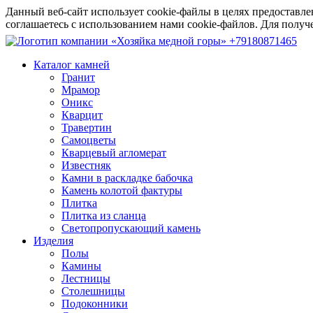
Данный веб-сайт использует cookie-файлы в целях предоставле
соглашаетесь с использованием нами cookie-файлов. Для пол
+79180871465
Каталог камней
Гранит
Мрамор
Оникс
Кварцит
Травертин
Самоцветы
Кварцевый агломерат
Известняк
Камни в раскладке бабочка
Камень колотой фактуры
Плитка
Плитка из сланца
Светопропускающий камень
Изделия
Полы
Камины
Лестницы
Столешницы
Подоконники