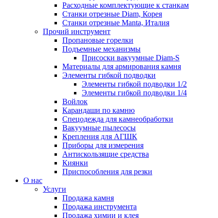
Расходные комплектующие к станкам
Станки отрезные Diam, Корея
Станки отрезные Manta, Италия
Прочий инструмент
Пропановые горелки
Подъeмные механизмы
Присоски вакуумные Diam-S
Материалы для армирования камня
Элементы гибкой подводки
Элементы гибкой подводки 1/2
Элементы гибкой подводки 1/4
Войлок
Карандаши по камню
Спецодежда для камнеобработки
Вакуумные пылесосы
Крепления для АГШК
Приборы для измерения
Антискользящие средства
Киянки
Приспособления для резки
О нас
Услуги
Продажа камня
Продажа инструмента
Продажа химии и клея