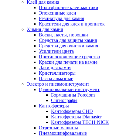
Клей для камня
Полиэфирные клеи-мастики
Эпоксидные клеи
Резинатура для камня
Красители для клея и пропиток
Химия для камня
Воски, пасты, порошки
Средства для защиты камня
Средства для очистки камня
Усилители цвета
Противоскользящие средства
Краски для печати на камне
Лаки для камня
Кристаллизаторы
Пасты алмазные
Электро и пневмоинструмент
Гравировальный инструмент
Бормашины Foredom
Сигнографы
Кантофрезеры
Кантофрезеры CHD
Кантофрезеры Diamaster
Кантофрезеры TECH-NICK
Отрезные машины
Пневмошлифовальные