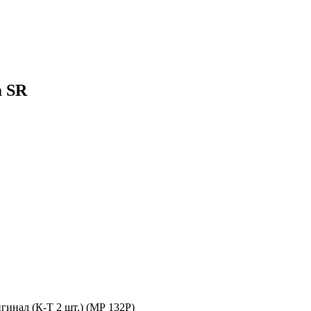
m SR
гинал (К-Т 2 шт.) (МР 132Р)