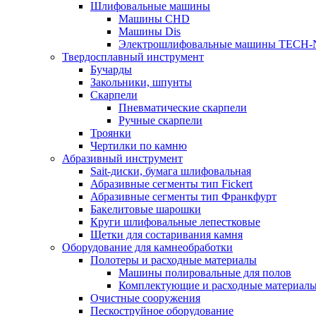
Шлифовальные машины
Машины CHD
Машины Dis
Электрошлифовальные машины TECH-
Твердосплавный инструмент
Бучарды
Закольники, шпунты
Скарпели
Пневматические скарпели
Ручные скарпели
Троянки
Чертилки по камню
Абразивный инструмент
Sait-диски, бумага шлифовальная
Абразивные сегменты тип Fickert
Абразивные сегменты тип Франкфурт
Бакелитовые шарошки
Круги шлифовальные лепестковые
Щетки для состаривания камня
Оборудование для камнеобработки
Полотеры и расходные материалы
Машины полировальные для полов
Комплектующие и расходные материал
Очистные сооружения
Пескоструйное оборудование