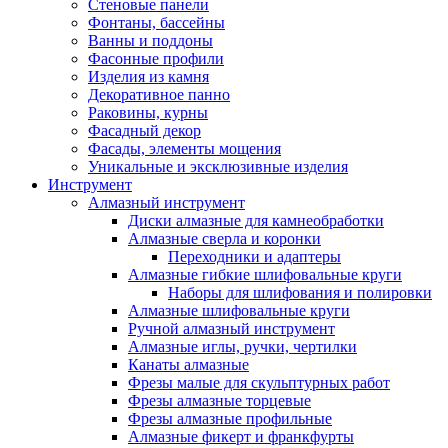
Стеновые панели
Фонтаны, бассейны
Ванны и поддоны
Фасонные профили
Изделия из камня
Декоративное панно
Раковины, курны
Фасадный декор
Фасады, элементы мощения
Уникальные и эксклюзивные изделия
Инструмент
Алмазный инструмент
Диски алмазные для камнеобработки
Алмазные сверла и коронки
Переходники и адаптеры
Алмазные гибкие шлифовальные круги
Наборы для шлифования и полировки
Алмазные шлифовальные круги
Ручной алмазный инструмент
Алмазные иглы, ручки, чертилки
Канаты алмазные
Фрезы малые для скульптурных работ
Фрезы алмазные торцевые
Фрезы алмазные профильные
Алмазные фикерт и франкфурты