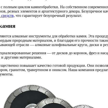
с полным циклом камнеобработки. На собственном современном
ов, резных элементов и архитектурного декора. Безупречное ка
 средств,
что гарантирует безупречный результат.
 камня
ются алмазные инструменты для обработки камня. Эта процедур
вердым природным материалом, и благодаря его прочности таки
тывающей отрасли — алмазные шлифовальные круги, диски и ре
ециализированные решения — от дисков до коронок, фрез и наса
 и другими материалами.
щественно повышает качество готовой продукции. Они позволяю
мором, гранитом, травертином и ониксом. Наша компания предл
рументы.