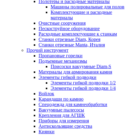
Полотеры и расходные материалы
Машины полировальные для полов
Комплектующие и расходные
материалы
Очистные сооружения
Пескоструйное оборудование
Расходные комплектующие к станкам
Станки отрезные Diam, Корея
Станки отрезные Manta, Италия
Прочий инструмент
Пропановые горелки
Подъeмные механизмы
Присоски вакуумные Diam-S
Материалы для армирования камня
Элементы гибкой подводки
Элементы гибкой подводки 1/2
Элементы гибкой подводки 1/4
Войлок
Карандаши по камню
Спецодежда для камнеобработки
Вакуумные пылесосы
Крепления для АГШК
Приборы для измерения
Антискользящие средства
Киянки