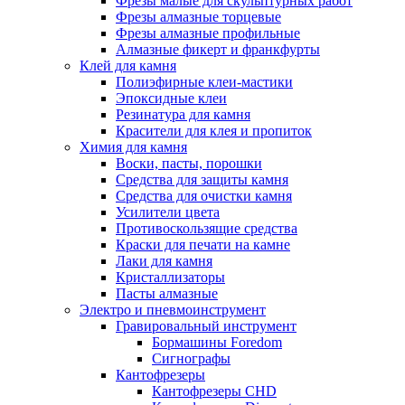
Фрезы малые для скульптурных работ
Фрезы алмазные торцевые
Фрезы алмазные профильные
Алмазные фикерт и франкфурты
Клей для камня
Полиэфирные клеи-мастики
Эпоксидные клеи
Резинатура для камня
Красители для клея и пропиток
Химия для камня
Воски, пасты, порошки
Средства для защиты камня
Средства для очистки камня
Усилители цвета
Противоскользящие средства
Краски для печати на камне
Лаки для камня
Кристаллизаторы
Пасты алмазные
Электро и пневмоинструмент
Гравировальный инструмент
Бормашины Foredom
Сигнографы
Кантофрезеры
Кантофрезеры CHD