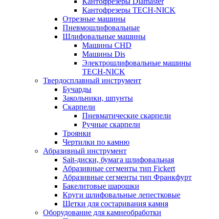
Кантофрезеры Diamaster
Кантофрезеры TECH-NICK
Отрезные машины
Пневмошлифовальные
Шлифовальные машины
Машины CHD
Машины Dis
Электрошлифовальные машины
TECH-NICK
Твердосплавный инструмент
Бучарды
Закольники, шпунты
Скарпели
Пневматические скарпели
Ручные скарпели
Троянки
Чертилки по камню
Абразивный инструмент
Sait-диски, бумага шлифовальная
Абразивные сегменты тип Fickert
Абразивные сегменты тип Франкфурт
Бакелитовые шарошки
Круги шлифовальные лепестковые
Щетки для состаривания камня
Оборудование для камнеобработки