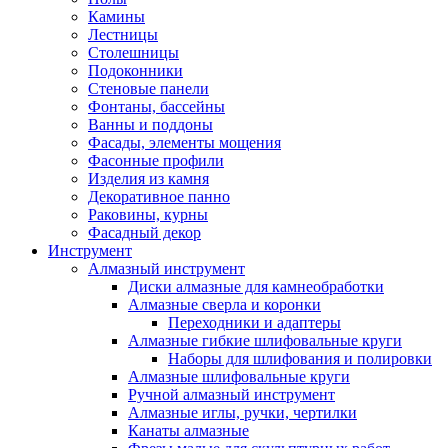
Камины
Лестницы
Столешницы
Подоконники
Стеновые панели
Фонтаны, бассейны
Ванны и поддоны
Фасады, элементы мощения
Фасонные профили
Изделия из камня
Декоративное панно
Раковины, курны
Фасадный декор
Инструмент
Алмазный инструмент
Диски алмазные для камнеобработки
Алмазные сверла и коронки
Переходники и адаптеры
Алмазные гибкие шлифовальные круги
Наборы для шлифования и полировки
Алмазные шлифовальные круги
Ручной алмазный инструмент
Алмазные иглы, ручки, чертилки
Канаты алмазные