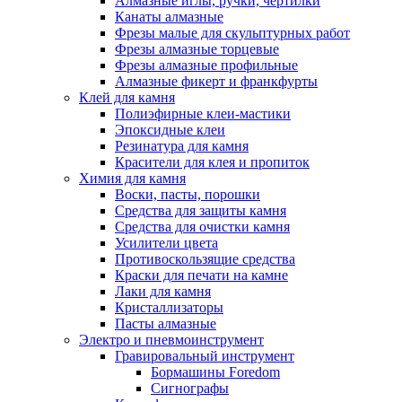
Алмазные иглы, ручки, чертилки
Канаты алмазные
Фрезы малые для скульптурных работ
Фрезы алмазные торцевые
Фрезы алмазные профильные
Алмазные фикерт и франкфурты
Клей для камня
Полиэфирные клеи-мастики
Эпоксидные клеи
Резинатура для камня
Красители для клея и пропиток
Химия для камня
Воски, пасты, порошки
Средства для защиты камня
Средства для очистки камня
Усилители цвета
Противоскользящие средства
Краски для печати на камне
Лаки для камня
Кристаллизаторы
Пасты алмазные
Электро и пневмоинструмент
Гравировальный инструмент
Бормашины Foredom
Сигнографы