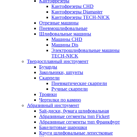
Кантофрезеры
Кантофрезеры CHD
Кантофрезеры Diamaster
Кантофрезеры TECH-NICK
Отрезные машины
Пневмошлифовальные
Шлифовальные машины
Машины CHD
Машины Dis
Электрошлифовальные машины
TECH-NICK
Твердосплавный инструмент
Бучарды
Закольники, шпунты
Скарпели
Пневматические скарпели
Ручные скарпели
Троянки
Чертилки по камню
Абразивный инструмент
Sait-диски, бумага шлифовальная
Абразивные сегменты тип Fickert
Абразивные сегменты тип Франкфурт
Бакелитовые шарошки
Круги шлифовальные лепестковые