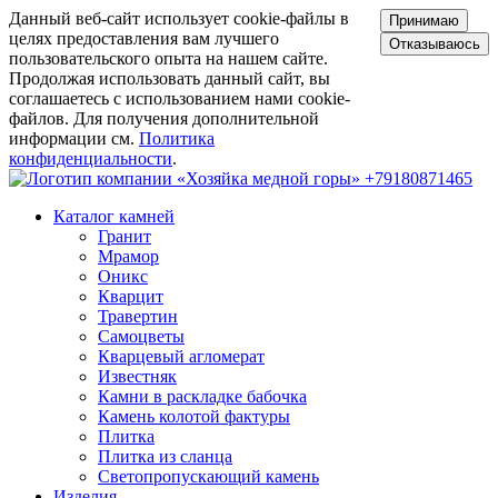
Данный веб-сайт использует cookie-файлы в
Принимаю
целях предоставления вам лучшего
Отказываюсь
пользовательского опыта на нашем сайте.
Продолжая использовать данный сайт, вы
соглашаетесь с использованием нами cookie-
файлов. Для получения дополнительной
информации см.
Политика
конфиденциальности
.
+79180871465
Каталог камней
Гранит
Мрамор
Оникс
Кварцит
Травертин
Самоцветы
Кварцевый агломерат
Известняк
Камни в раскладке бабочка
Камень колотой фактуры
Плитка
Плитка из сланца
Светопропускающий камень
Изделия