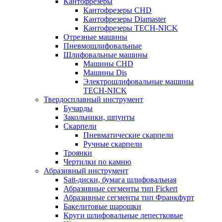
Кантофрезеры
Кантофрезеры CHD
Кантофрезеры Diamaster
Кантофрезеры TECH-NICK
Отрезные машины
Пневмошлифовальные
Шлифовальные машины
Машины CHD
Машины Dis
Электрошлифовальные машины
TECH-NICK
Твердосплавный инструмент
Бучарды
Закольники, шпунты
Скарпели
Пневматические скарпели
Ручные скарпели
Троянки
Чертилки по камню
Абразивный инструмент
Sait-диски, бумага шлифовальная
Абразивные сегменты тип Fickert
Абразивные сегменты тип Франкфурт
Бакелитовые шарошки
Круги шлифовальные лепестковые