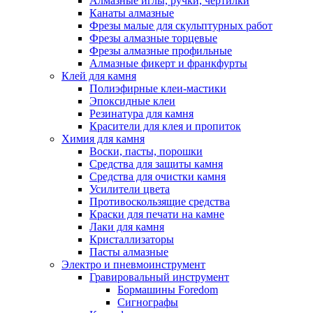
Алмазные иглы, ручки, чертилки
Канаты алмазные
Фрезы малые для скульптурных работ
Фрезы алмазные торцевые
Фрезы алмазные профильные
Алмазные фикерт и франкфурты
Клей для камня
Полиэфирные клеи-мастики
Эпоксидные клеи
Резинатура для камня
Красители для клея и пропиток
Химия для камня
Воски, пасты, порошки
Средства для защиты камня
Средства для очистки камня
Усилители цвета
Противоскользящие средства
Краски для печати на камне
Лаки для камня
Кристаллизаторы
Пасты алмазные
Электро и пневмоинструмент
Гравировальный инструмент
Бормашины Foredom
Сигнографы