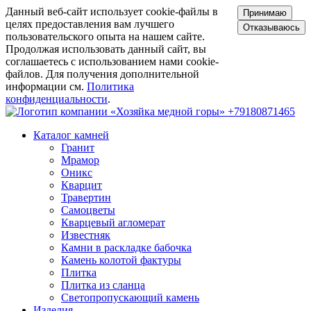
Данный веб-сайт использует cookie-файлы в
Принимаю
целях предоставления вам лучшего
Отказываюсь
пользовательского опыта на нашем сайте.
Продолжая использовать данный сайт, вы
соглашаетесь с использованием нами cookie-
файлов. Для получения дополнительной
информации см.
Политика
конфиденциальности
.
+79180871465
Каталог камней
Гранит
Мрамор
Оникс
Кварцит
Травертин
Самоцветы
Кварцевый агломерат
Известняк
Камни в раскладке бабочка
Камень колотой фактуры
Плитка
Плитка из сланца
Светопропускающий камень
Изделия