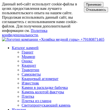
Данный веб-сайт использует cookie-файлы в
Принимаю
целях предоставления вам лучшего
Отказываюсь
пользовательского опыта на нашем сайте.
Продолжая использовать данный сайт, вы
соглашаетесь с использованием нами cookie-
файлов. Для получения дополнительной
информации см.
Политика
конфиденциальности
.
+79180871465
Каталог камней
Гранит
Мрамор
Оникс
Кварцит
Травертин
Самоцветы
Кварцевый агломерат
Известняк
Камни в раскладке бабочка
Камень колотой фактуры
Плитка
Плитка из сланца
Светопропускающий камень
Изделия