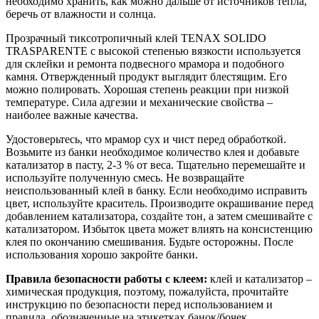
необходимо хранить, как можно дальше от источников тепла,
беречь от влажности и солнца.
Прозрачный тиксотропичный клей TENAX SOLIDO
TRASPARENTE с высокой степенью вязкости используется
для склейки и ремонта подвесного мрамора и подобного
камня. Отвержденный продукт выглядит блестящим. Его
можно полировать. Хорошая степень реакции при низкой
температуре. Сила адгезии и механические свойства –
наиболее важные качества.
Удостоверьтесь, что мрамор сух и чист перед обработкой.
Возьмите из банки необходимое количество клея и добавьте
катализатор в пасту, 2-3 % от веса. Тщательно перемешайте и
используйте полученную смесь. Не возвращайте
неиспользованный клей в банку. Если необходимо исправить
цвет, используйте краситель. Производите окрашивание перед
добавлением катализатора, создайте тон, а затем смешивайте с
катализатором. Избыток цвета может влиять на консистенцию
клея по окончанию смешивания. Будьте осторожны. После
использования хорошо закройте банки.
Правила безопасности работы с клеем:
клей и катализатор –
химическая продукция, поэтому, пожалуйста, прочитайте
инструкцию по безопасности перед использованием и
правила, обозначенные на этикетках банок/бочек.