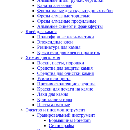
Алмазные иглы, ручки, чертилки
Канаты алмазные
Фрезы малые для скульптурных работ
Фрезы алмазные торцевые
Фрезы алмазные профильные
Алмазные фикерт и франкфурты
Клей для камня
Полиэфирные клеи-мастики
Эпоксидные клеи
Резинатура для камня
Красители для клея и пропиток
Химия для камня
Воски, пасты, порошки
Средства для защиты камня
Средства для очистки камня
Усилители цвета
Противоскользящие средства
Краски для печати на камне
Лаки для камня
Кристаллизаторы
Пасты алмазные
Электро и пневмоинструмент
Гравировальный инструмент
Бормашины Foredom
Сигнографы