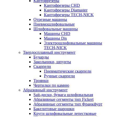
Кантофрезеры
Кантофрезеры CHD
Кантофрезеры Diamaster
Кантофрезеры TECH-NICK
Отрезные машины
Пневмошлифовальные
Шлифовальные машины
Машины CHD
Машины Dis
Электрошлифовальные машины
TECH-NICK
Твердосплавный инструмент
Бучарды
Закольники, шпунты
Скарпели
Пневматические скарпели
Ручные скарпели
Троянки
Чертилки по камню
Абразивный инструмент
Sait-диски, бумага шлифовальная
Абразивные сегменты тип Fickert
Абразивные сегменты тип Франкфурт
Бакелитовые шарошки
Круги шлифовальные лепестковые