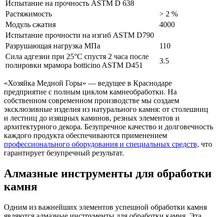
Испытание на прочность ASTM D 638
Растяжимость
> 2 %
Модуль сжатия
4000
Испытание прочности на изгиб ASTM D790
Разрушающая нагрузка МПа
110
Сила адгезии при 25°С спустя 2 часа после
3.5
полировки мрамора botticino ASTM D451
«Хозяйка Медной Горы» — ведущее в Краснодаре
предприятие с полным циклом камнеобработки. На
собственном современном производстве мы создаем
эксклюзивные изделия из натурального камня: от столешниц
и лестниц до изящных каминов, резных элементов и
архитектурного декора. Безупречное качество и долговечность
каждого продукта обеспечиваются применением
профессионального оборудования и специальных средств,
что
гарантирует безупречный результат.
Алмазные инструменты для обработки
камня
Одним из важнейших элементов успешной обработки камня
являются алмазные инструменты для обработки камня. Эта