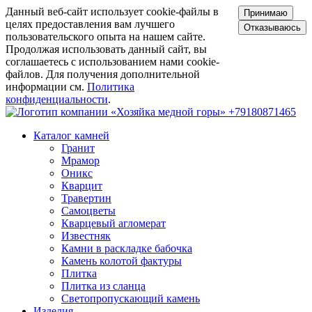
Данный веб-сайт использует cookie-файлы в
Принимаю
целях предоставления вам лучшего
Отказываюсь
пользовательского опыта на нашем сайте.
Продолжая использовать данный сайт, вы
соглашаетесь с использованием нами cookie-
файлов. Для получения дополнительной
информации см.
Политика
конфиденциальности
.
+79180871465
Каталог камней
Гранит
Мрамор
Оникс
Кварцит
Травертин
Самоцветы
Кварцевый агломерат
Известняк
Камни в раскладке бабочка
Камень колотой фактуры
Плитка
Плитка из сланца
Светопропускающий камень
Изделия