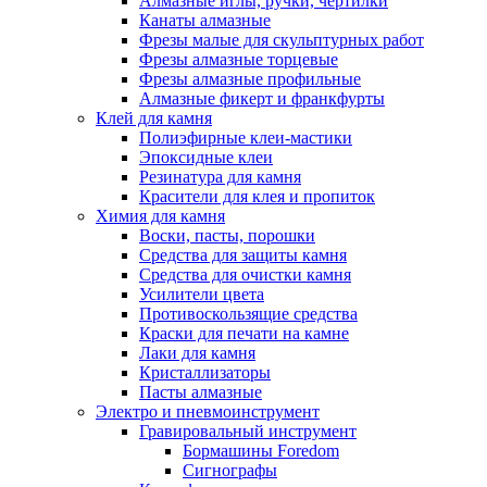
Алмазные иглы, ручки, чертилки
Канаты алмазные
Фрезы малые для скульптурных работ
Фрезы алмазные торцевые
Фрезы алмазные профильные
Алмазные фикерт и франкфурты
Клей для камня
Полиэфирные клеи-мастики
Эпоксидные клеи
Резинатура для камня
Красители для клея и пропиток
Химия для камня
Воски, пасты, порошки
Средства для защиты камня
Средства для очистки камня
Усилители цвета
Противоскользящие средства
Краски для печати на камне
Лаки для камня
Кристаллизаторы
Пасты алмазные
Электро и пневмоинструмент
Гравировальный инструмент
Бормашины Foredom
Сигнографы