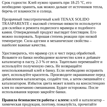
Срок годности: Клей нужно хранить при 18-25 °С, его
необходимо хранить, как можно дальше от источников тепла,
беречь от влажности и солнца.
Прозрачный тиксотропичный клей TENAX SOLIDO
TRASPARENTE с высокой степенью вязкости используется
для склейки и ремонта подвесного мрамора и подобного
камня. Отвержденный продукт выглядит блестящим. Его
можно полировать. Хорошая степень реакции при низкой
температуре. Сила адгезии и механические свойства –
наиболее важные качества.
Удостоверьтесь, что мрамор сух и чист перед обработкой.
Возьмите из банки необходимое количество клея и добавьте
катализатор в пасту, 2-3 % от веса. Тщательно перемешайте и
используйте полученную смесь. Не возвращайте
неиспользованный клей в банку. Если необходимо исправить
цвет, используйте краситель. Производите окрашивание перед
добавлением катализатора, создайте тон, а затем смешивайте с
катализатором. Избыток цвета может влиять на консистенцию
клея по окончанию смешивания. Будьте осторожны. После
использования хорошо закройте банки.
Правила безопасности работы с клеем:
клей и катализатор –
химическая продукция, поэтому, пожалуйста, прочитайте