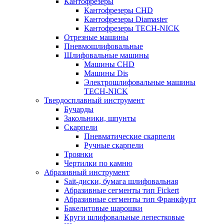
Кантофрезеры
Кантофрезеры CHD
Кантофрезеры Diamaster
Кантофрезеры TECH-NICK
Отрезные машины
Пневмошлифовальные
Шлифовальные машины
Машины CHD
Машины Dis
Электрошлифовальные машины
TECH-NICK
Твердосплавный инструмент
Бучарды
Закольники, шпунты
Скарпели
Пневматические скарпели
Ручные скарпели
Троянки
Чертилки по камню
Абразивный инструмент
Sait-диски, бумага шлифовальная
Абразивные сегменты тип Fickert
Абразивные сегменты тип Франкфурт
Бакелитовые шарошки
Круги шлифовальные лепестковые