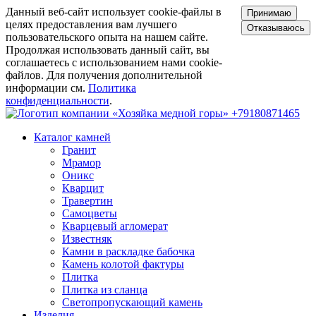
Данный веб-сайт использует cookie-файлы в
Принимаю
целях предоставления вам лучшего
Отказываюсь
пользовательского опыта на нашем сайте.
Продолжая использовать данный сайт, вы
соглашаетесь с использованием нами cookie-
файлов. Для получения дополнительной
информации см.
Политика
конфиденциальности
.
+79180871465
Каталог камней
Гранит
Мрамор
Оникс
Кварцит
Травертин
Самоцветы
Кварцевый агломерат
Известняк
Камни в раскладке бабочка
Камень колотой фактуры
Плитка
Плитка из сланца
Светопропускающий камень
Изделия