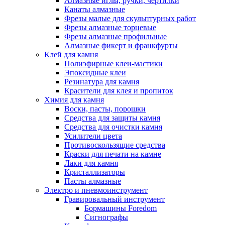
Алмазные иглы, ручки, чертилки
Канаты алмазные
Фрезы малые для скульптурных работ
Фрезы алмазные торцевые
Фрезы алмазные профильные
Алмазные фикерт и франкфурты
Клей для камня
Полиэфирные клеи-мастики
Эпоксидные клеи
Резинатура для камня
Красители для клея и пропиток
Химия для камня
Воски, пасты, порошки
Средства для защиты камня
Средства для очистки камня
Усилители цвета
Противоскользящие средства
Краски для печати на камне
Лаки для камня
Кристаллизаторы
Пасты алмазные
Электро и пневмоинструмент
Гравировальный инструмент
Бормашины Foredom
Сигнографы