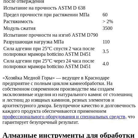
после отверждения
Испытание на прочность ASTM D 638
Предел прочности при растяжении МПа
60
Растяжимость
> 2%
Модуль сжатия
3500
Испытание прочности на изгиб ASTM D790
Разрушающая нагрузка МПа
110
Сила адгезии при 25°С спустя 2 часа после
3.5
полировки мрамора botticino ASTM D451
Сила адгезии при 25°С через 24 часа после
4.0
полировки мрамора botticino ASTM D451
«Хозяйка Медной Горы» — ведущее в Краснодаре
предприятие с полным циклом камнеобработки. На
собственном современном производстве мы создаем
эксклюзивные изделия из натурального камня: от столешниц
и лестниц до изящных каминов, резных элементов и
архитектурного декора. Безупречное качество и долговечность
каждого продукта обеспечиваются применением
профессионального оборудования и специальных средств,
что
гарантирует безупречный результат.
Алмазные инструменты для обработки