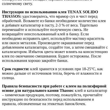
солнечному свету.
Инструкция по использованию клея TENAX SOLIDO
THASSOS:
удостоверьтесь, что мрамор сух и чист перед
обработкой. Возьмите из банки необходимое количество клея
и добавьте катализатор в пасту, 2-3 % от веса. Тщательно
перемешайте и используйте полученную смесь. Не
возвращайте неиспользованный клей в банку. Если
необходимо исправить цвет, используйте мастику-краситель
или окиси металлов. Производите окрашивание перед
добавлением катализатора, создайте тон, а затем смешивайте с
катализатором. Избыток цвета может влиять на консистенцию
клея по окончанию смешивания. Будьте осторожны. После
использования хорошо закройте банки.
Срок годности:
клей хранится в условиях при 18-25°С, как
можно дальше от источников тепла, беречь от влажности и
солнца.
Правила безопасности при работе с клеем на полиэфирной
основе для натурального камня Thassos
: клей и катализатор
– химическая продукция, поэтому, пожалуйста, прочитайте
инструкцию по безопасности перед использованием и
правила, обозначенные на этикетках банок/бочек.