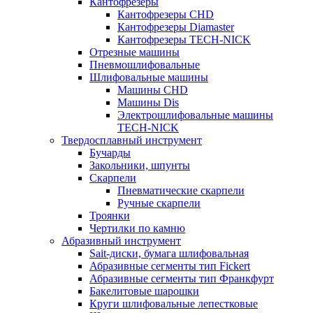
Кантофрезеры
Кантофрезеры CHD
Кантофрезеры Diamaster
Кантофрезеры TECH-NICK
Отрезные машины
Пневмошлифовальные
Шлифовальные машины
Машины CHD
Машины Dis
Электрошлифовальные машины
TECH-NICK
Твердосплавный инструмент
Бучарды
Закольники, шпунты
Скарпели
Пневматические скарпели
Ручные скарпели
Троянки
Чертилки по камню
Абразивный инструмент
Sait-диски, бумага шлифовальная
Абразивные сегменты тип Fickert
Абразивные сегменты тип Франкфурт
Бакелитовые шарошки
Круги шлифовальные лепестковые