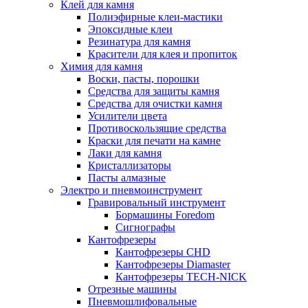
Клей для камня
Полиэфирные клеи-мастики
Эпоксидные клеи
Резинатура для камня
Красители для клея и пропиток
Химия для камня
Воски, пасты, порошки
Средства для защиты камня
Средства для очистки камня
Усилители цвета
Противоскользящие средства
Краски для печати на камне
Лаки для камня
Кристаллизаторы
Пасты алмазные
Электро и пневмоинструмент
Гравировальный инструмент
Бормашины Foredom
Сигнографы
Кантофрезеры
Кантофрезеры CHD
Кантофрезеры Diamaster
Кантофрезеры TECH-NICK
Отрезные машины
Пневмошлифовальные