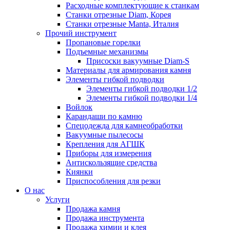
Расходные комплектующие к станкам
Станки отрезные Diam, Корея
Станки отрезные Manta, Италия
Прочий инструмент
Пропановые горелки
Подъeмные механизмы
Присоски вакуумные Diam-S
Материалы для армирования камня
Элементы гибкой подводки
Элементы гибкой подводки 1/2
Элементы гибкой подводки 1/4
Войлок
Карандаши по камню
Спецодежда для камнеобработки
Вакуумные пылесосы
Крепления для АГШК
Приборы для измерения
Антискользящие средства
Киянки
Приспособления для резки
О нас
Услуги
Продажа камня
Продажа инструмента
Продажа химии и клея