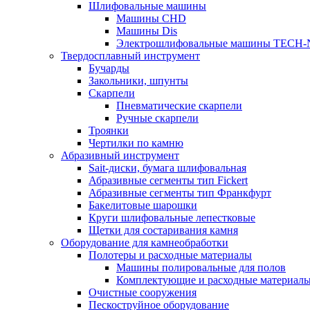
Шлифовальные машины
Машины CHD
Машины Dis
Электрошлифовальные машины TECH-
Твердосплавный инструмент
Бучарды
Закольники, шпунты
Скарпели
Пневматические скарпели
Ручные скарпели
Троянки
Чертилки по камню
Абразивный инструмент
Sait-диски, бумага шлифовальная
Абразивные сегменты тип Fickert
Абразивные сегменты тип Франкфурт
Бакелитовые шарошки
Круги шлифовальные лепестковые
Щетки для состаривания камня
Оборудование для камнеобработки
Полотеры и расходные материалы
Машины полировальные для полов
Комплектующие и расходные материал
Очистные сооружения
Пескоструйное оборудование