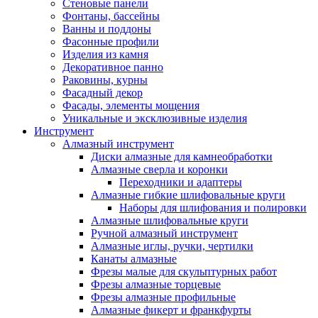
Стеновые панели
Фонтаны, бассейны
Ванны и поддоны
Фасонные профили
Изделия из камня
Декоративное панно
Раковины, курны
Фасадный декор
Фасады, элементы мощения
Уникальные и эксклюзивные изделия
Инструмент
Алмазный инструмент
Диски алмазные для камнеобработки
Алмазные сверла и коронки
Переходники и адаптеры
Алмазные гибкие шлифовальные круги
Наборы для шлифования и полировки
Алмазные шлифовальные круги
Ручной алмазный инструмент
Алмазные иглы, ручки, чертилки
Канаты алмазные
Фрезы малые для скульптурных работ
Фрезы алмазные торцевые
Фрезы алмазные профильные
Алмазные фикерт и франкфурты