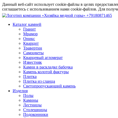
Данный веб-сайт использует cookie-файлы в целях предоставле
соглашаетесь с использованием нами cookie-файлов. Для пол
+79180871465
Каталог камней
Гранит
Мрамор
Оникс
Кварцит
Травертин
Самоцветы
Кварцевый агломерат
Известняк
Камни в раскладке бабочка
Камень колотой фактуры
Плитка
Плитка из сланца
Светопропускающий камень
Изделия
Полы
Камины
Лестницы
Столешницы
Подоконники