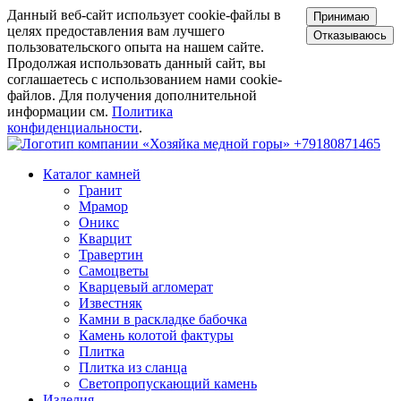
Данный веб-сайт использует cookie-файлы в
Принимаю
целях предоставления вам лучшего
Отказываюсь
пользовательского опыта на нашем сайте.
Продолжая использовать данный сайт, вы
соглашаетесь с использованием нами cookie-
файлов. Для получения дополнительной
информации см.
Политика
конфиденциальности
.
+79180871465
Каталог камней
Гранит
Мрамор
Оникс
Кварцит
Травертин
Самоцветы
Кварцевый агломерат
Известняк
Камни в раскладке бабочка
Камень колотой фактуры
Плитка
Плитка из сланца
Светопропускающий камень
Изделия