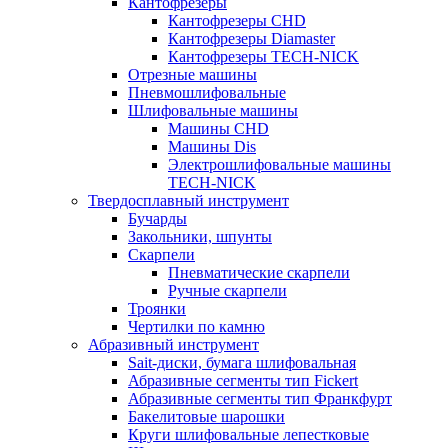
Кантофрезеры
Кантофрезеры CHD
Кантофрезеры Diamaster
Кантофрезеры TECH-NICK
Отрезные машины
Пневмошлифовальные
Шлифовальные машины
Машины CHD
Машины Dis
Электрошлифовальные машины
TECH-NICK
Твердосплавный инструмент
Бучарды
Закольники, шпунты
Скарпели
Пневматические скарпели
Ручные скарпели
Троянки
Чертилки по камню
Абразивный инструмент
Sait-диски, бумага шлифовальная
Абразивные сегменты тип Fickert
Абразивные сегменты тип Франкфурт
Бакелитовые шарошки
Круги шлифовальные лепестковые