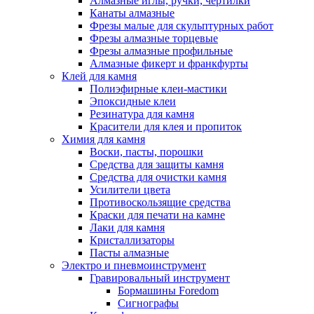
Алмазные иглы, ручки, чертилки
Канаты алмазные
Фрезы малые для скульптурных работ
Фрезы алмазные торцевые
Фрезы алмазные профильные
Алмазные фикерт и франкфурты
Клей для камня
Полиэфирные клеи-мастики
Эпоксидные клеи
Резинатура для камня
Красители для клея и пропиток
Химия для камня
Воски, пасты, порошки
Средства для защиты камня
Средства для очистки камня
Усилители цвета
Противоскользящие средства
Краски для печати на камне
Лаки для камня
Кристаллизаторы
Пасты алмазные
Электро и пневмоинструмент
Гравировальный инструмент
Бормашины Foredom
Сигнографы