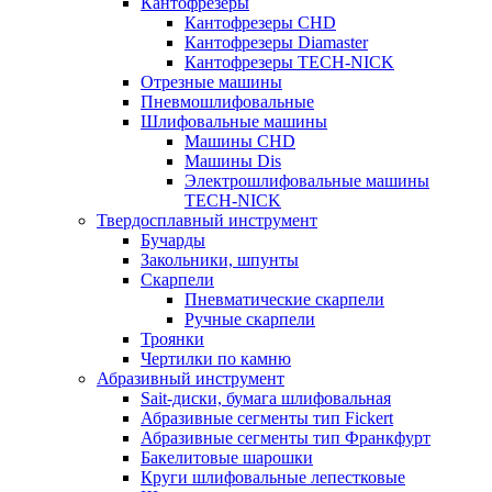
Кантофрезеры
Кантофрезеры CHD
Кантофрезеры Diamaster
Кантофрезеры TECH-NICK
Отрезные машины
Пневмошлифовальные
Шлифовальные машины
Машины CHD
Машины Dis
Электрошлифовальные машины
TECH-NICK
Твердосплавный инструмент
Бучарды
Закольники, шпунты
Скарпели
Пневматические скарпели
Ручные скарпели
Троянки
Чертилки по камню
Абразивный инструмент
Sait-диски, бумага шлифовальная
Абразивные сегменты тип Fickert
Абразивные сегменты тип Франкфурт
Бакелитовые шарошки
Круги шлифовальные лепестковые