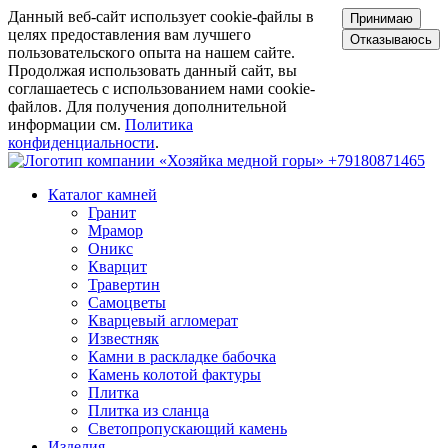
Данный веб-сайт использует cookie-файлы в
Принимаю
целях предоставления вам лучшего
Отказываюсь
пользовательского опыта на нашем сайте.
Продолжая использовать данный сайт, вы
соглашаетесь с использованием нами cookie-
файлов. Для получения дополнительной
информации см.
Политика
конфиденциальности
.
+79180871465
Каталог камней
Гранит
Мрамор
Оникс
Кварцит
Травертин
Самоцветы
Кварцевый агломерат
Известняк
Камни в раскладке бабочка
Камень колотой фактуры
Плитка
Плитка из сланца
Светопропускающий камень
Изделия