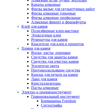
Алмазные иглы, ручки, чертилки
Канаты алмазные
Фрезы малые для скульптурных работ
Фрезы алмазные торцевые
Фрезы алмазные профильные
Алмазные фикерт и франкфурты
Клей для камня
Полиэфирные клеи-мастики
Эпоксидные клеи
Резинатура для камня
Красители для клея и пропиток
Химия для камня
Воски, пасты, порошки
Средства для защиты камня
Средства для очистки камня
Усилители цвета
Противоскользящие средства
Краски для печати на камне
Лаки для камня
Кристаллизаторы
Пасты алмазные
Электро и пневмоинструмент
Гравировальный инструмент
Бормашины Foredom
Сигнографы