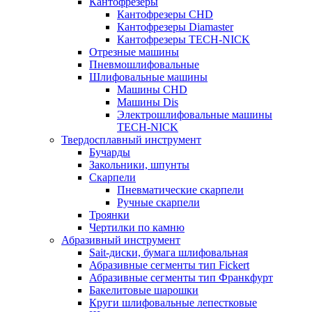
Кантофрезеры
Кантофрезеры CHD
Кантофрезеры Diamaster
Кантофрезеры TECH-NICK
Отрезные машины
Пневмошлифовальные
Шлифовальные машины
Машины CHD
Машины Dis
Электрошлифовальные машины
TECH-NICK
Твердосплавный инструмент
Бучарды
Закольники, шпунты
Скарпели
Пневматические скарпели
Ручные скарпели
Троянки
Чертилки по камню
Абразивный инструмент
Sait-диски, бумага шлифовальная
Абразивные сегменты тип Fickert
Абразивные сегменты тип Франкфурт
Бакелитовые шарошки
Круги шлифовальные лепестковые