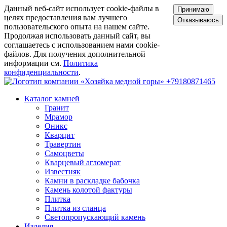
Данный веб-сайт использует cookie-файлы в
Принимаю
целях предоставления вам лучшего
Отказываюсь
пользовательского опыта на нашем сайте.
Продолжая использовать данный сайт, вы
соглашаетесь с использованием нами cookie-
файлов. Для получения дополнительной
информации см.
Политика
конфиденциальности
.
+79180871465
Каталог камней
Гранит
Мрамор
Оникс
Кварцит
Травертин
Самоцветы
Кварцевый агломерат
Известняк
Камни в раскладке бабочка
Камень колотой фактуры
Плитка
Плитка из сланца
Светопропускающий камень
Изделия