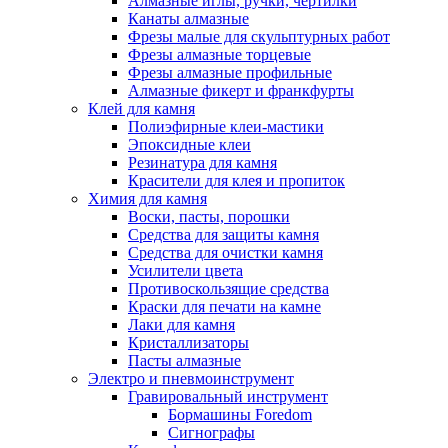
Алмазные иглы, ручки, чертилки
Канаты алмазные
Фрезы малые для скульптурных работ
Фрезы алмазные торцевые
Фрезы алмазные профильные
Алмазные фикерт и франкфурты
Клей для камня
Полиэфирные клеи-мастики
Эпоксидные клеи
Резинатура для камня
Красители для клея и пропиток
Химия для камня
Воски, пасты, порошки
Средства для защиты камня
Средства для очистки камня
Усилители цвета
Противоскользящие средства
Краски для печати на камне
Лаки для камня
Кристаллизаторы
Пасты алмазные
Электро и пневмоинструмент
Гравировальный инструмент
Бормашины Foredom
Сигнографы