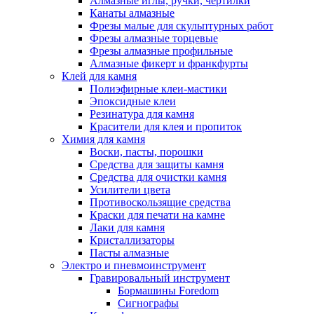
Алмазные иглы, ручки, чертилки
Канаты алмазные
Фрезы малые для скульптурных работ
Фрезы алмазные торцевые
Фрезы алмазные профильные
Алмазные фикерт и франкфурты
Клей для камня
Полиэфирные клеи-мастики
Эпоксидные клеи
Резинатура для камня
Красители для клея и пропиток
Химия для камня
Воски, пасты, порошки
Средства для защиты камня
Средства для очистки камня
Усилители цвета
Противоскользящие средства
Краски для печати на камне
Лаки для камня
Кристаллизаторы
Пасты алмазные
Электро и пневмоинструмент
Гравировальный инструмент
Бормашины Foredom
Сигнографы