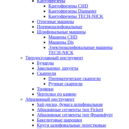
Кантофрезеры
Кантофрезеры CHD
Кантофрезеры Diamaster
Кантофрезеры TECH-NICK
Отрезные машины
Пневмошлифовальные
Шлифовальные машины
Машины CHD
Машины Dis
Электрошлифовальные машины
TECH-NICK
Твердосплавный инструмент
Бучарды
Закольники, шпунты
Скарпели
Пневматические скарпели
Ручные скарпели
Троянки
Чертилки по камню
Абразивный инструмент
Sait-диски, бумага шлифовальная
Абразивные сегменты тип Fickert
Абразивные сегменты тип Франкфурт
Бакелитовые шарошки
Круги шлифовальные лепестковые