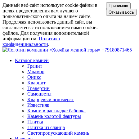
Данный веб-сайт использует cookie-файлы в
Принимаю
целях предоставления вам лучшего
Отказываюсь
пользовательского опыта на нашем сайте.
Продолжая использовать данный сайт, вы
соглашаетесь с использованием нами cookie-
файлов. Для получения дополнительной
информации см.
Политика
конфиденциальности
.
+79180871465
Каталог камней
Гранит
Мрамор
Оникс
Кварцит
Травертин
Самоцветы
Кварцевый агломерат
Известняк
Камни в раскладке бабочка
Камень колотой фактуры
Плитка
Плитка из сланца
Светопропускающий камень
Изделия