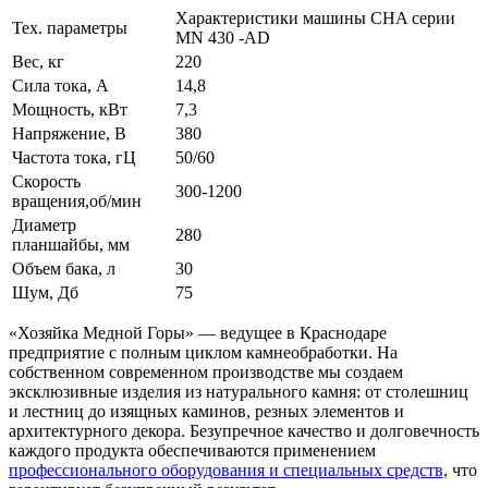
Характеристики машины СНA серии
Тех. параметры
MN 430 -АD
Вес, кг
220
Сила тока, А
14,8
Мощность, кВт
7,3
Напряжение, В
380
Частота тока, гЦ
50/60
Скорость
300-1200
вращения,об/мин
Диаметр
280
планшайбы, мм
Объем бака, л
30
Шум, Дб
75
«Хозяйка Медной Горы» — ведущее в Краснодаре
предприятие с полным циклом камнеобработки. На
собственном современном производстве мы создаем
эксклюзивные изделия из натурального камня: от столешниц
и лестниц до изящных каминов, резных элементов и
архитектурного декора. Безупречное качество и долговечность
каждого продукта обеспечиваются применением
профессионального оборудования и специальных средств,
что