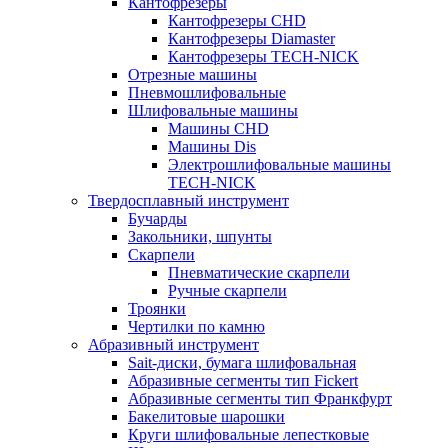
Кантофрезеры
Кантофрезеры CHD
Кантофрезеры Diamaster
Кантофрезеры TECH-NICK
Отрезные машины
Пневмошлифовальные
Шлифовальные машины
Машины CHD
Машины Dis
Электрошлифовальные машины
TECH-NICK
Твердосплавный инструмент
Бучарды
Закольники, шпунты
Скарпели
Пневматические скарпели
Ручные скарпели
Троянки
Чертилки по камню
Абразивный инструмент
Sait-диски, бумага шлифовальная
Абразивные сегменты тип Fickert
Абразивные сегменты тип Франкфурт
Бакелитовые шарошки
Круги шлифовальные лепестковые