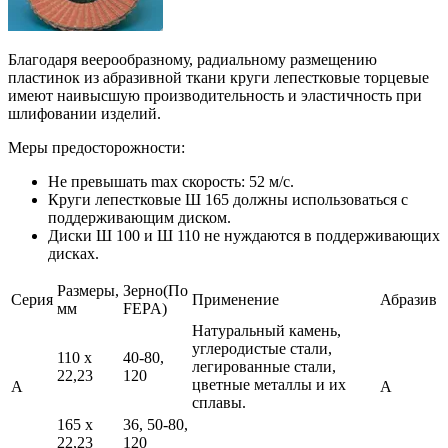
Благодаря веерообразному, радиальному размещению
пластинок из абразивной ткани круги лепестковые торцевые
имеют наивысшую производительность и эластичность при
шлифовании изделий.
Меры предосторожности:
Не превышать max скорость: 52 м/с.
Круги лепестковые Ш 165 должны использоваться с
поддерживающим диском.
Диски Ш 100 и Ш 110 не нуждаются в поддерживающих
дисках.
Размеры,
Зерно(По
Серия
Применение
Абразив
мм
FEPA)
Натуральный камень,
углеродистые стали,
110 x
40-80,
легированные стали,
22,23
120
цветные металлы и их
A
A
сплавы.
165 x
36, 50-80,
22,23
120