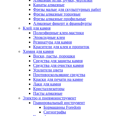
Алмазные иглы, ручки, чертилки
Канаты алмазные
Фрезы малые для скульптурных работ
Фрезы алмазные торцевые
Фрезы алмазные профильные
Алмазные фикерт и франкфурты
Клей для камня
Полиэфирные клеи-мастики
Эпоксидные клеи
Резинатура для камня
Красители для клея и пропиток
Химия для камня
Воски, пасты, порошки
Средства для защиты камня
Средства для очистки камня
Усилители цвета
Противоскользящие средства
Краски для печати на камне
Лаки для камня
Кристаллизаторы
Пасты алмазные
Электро и пневмоинструмент
Гравировальный инструмент
Бормашины Foredom
Сигнографы