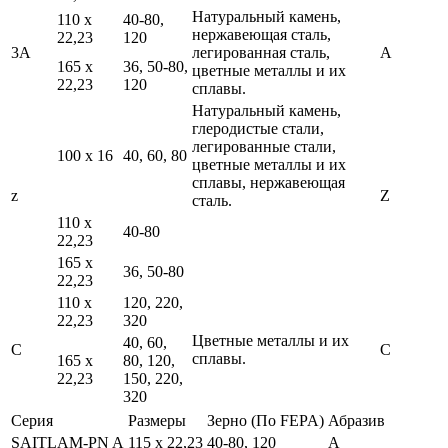
Натуральный камень,
110 x
40-80,
нержавеющая сталь,
22,23
120
3A
легированная сталь,
A
165 x
36, 50-80,
цветные металлы и их
22,23
120
сплавы.
Натуральный камень,
глеродистые стали,
легированные стали,
100 x 16
40, 60, 80
цветные металлы и их
сплавы, нержавеющая
z
Z
сталь.
110 x
40-80
22,23
165 x
36, 50-80
22,23
110 x
120, 220,
22,23
320
Цветные металлы и их
40, 60,
C
C
сплавы.
165 x
80, 120,
22,23
150, 220,
320
Серия
Размеры
Зерно (По FEPA)
Абразив
SAITLAM-PN A
115 x 22,23
40-80, 120
A