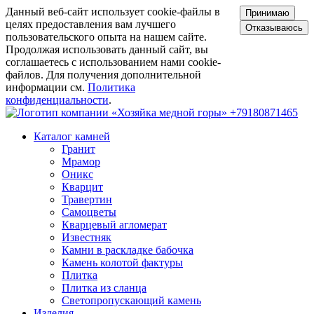
Данный веб-сайт использует cookie-файлы в
Принимаю
целях предоставления вам лучшего
Отказываюсь
пользовательского опыта на нашем сайте.
Продолжая использовать данный сайт, вы
соглашаетесь с использованием нами cookie-
файлов. Для получения дополнительной
информации см.
Политика
конфиденциальности
.
+79180871465
Каталог камней
Гранит
Мрамор
Оникс
Кварцит
Травертин
Самоцветы
Кварцевый агломерат
Известняк
Камни в раскладке бабочка
Камень колотой фактуры
Плитка
Плитка из сланца
Светопропускающий камень
Изделия