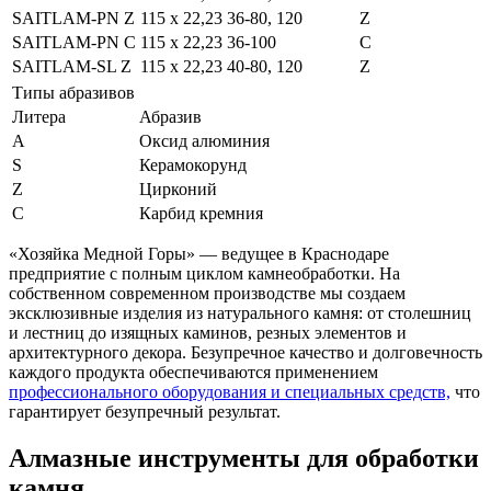
SAITLAM-PN Z
115 x 22,23
36-80, 120
Z
SAITLAM-PN C
115 x 22,23
36-100
C
SAITLAM-SL Z
115 x 22,23
40-80, 120
Z
Типы абразивов
Литера
Абразив
A
Оксид алюминия
S
Керамокорунд
Z
Цирконий
C
Карбид кремния
«Хозяйка Медной Горы» — ведущее в Краснодаре
предприятие с полным циклом камнеобработки. На
собственном современном производстве мы создаем
эксклюзивные изделия из натурального камня: от столешниц
и лестниц до изящных каминов, резных элементов и
архитектурного декора. Безупречное качество и долговечность
каждого продукта обеспечиваются применением
профессионального оборудования и специальных средств,
что
гарантирует безупречный результат.
Алмазные инструменты для обработки
камня