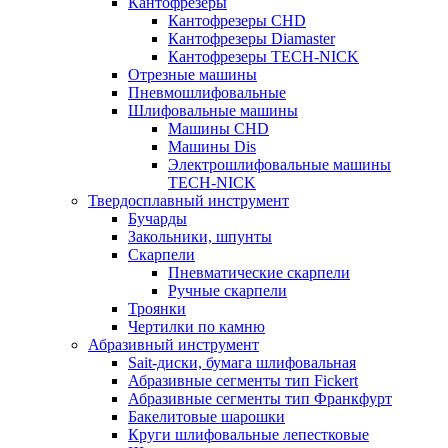
Кантофрезеры
Кантофрезеры CHD
Кантофрезеры Diamaster
Кантофрезеры TECH-NICK
Отрезные машины
Пневмошлифовальные
Шлифовальные машины
Машины CHD
Машины Dis
Электрошлифовальные машины
TECH-NICK
Твердосплавный инструмент
Бучарды
Закольники, шпунты
Скарпели
Пневматические скарпели
Ручные скарпели
Троянки
Чертилки по камню
Абразивный инструмент
Sait-диски, бумага шлифовальная
Абразивные сегменты тип Fickert
Абразивные сегменты тип Франкфурт
Бакелитовые шарошки
Круги шлифовальные лепестковые