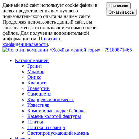
Данный веб-сайт использует cookie-файлы в
Принимаю
целях предоставления вам лучшего
Отказываюсь
пользовательского опыта на нашем сайте.
Продолжая использовать данный сайт, вы
соглашаетесь с использованием нами cookie-
файлов. Для получения дополнительной
информации см.
Политика
конфиденциальности
.
+79180871465
Каталог камней
Гранит
Мрамор
Оникс
Кварцит
Травертин
Самоцветы
Кварцевый агломерат
Известняк
Камни в раскладке бабочка
Камень колотой фактуры
Плитка
Плитка из сланца
Светопропускающий камень
Изделия