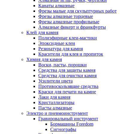
Алмазные иглы, ручки, чертилки
Канаты алмазные
Фрезы малые для скульптурных работ
Фрезы алмазные торцевые
Фрезы алмазные профильные
Алмазные фикерт и франкфурты
Клей для камня
Полиэфирные клеи-мастики
Эпоксидные клеи
Резинатура для камня
Красители для клея и пропиток
Химия для камня
Воски, пасты, порошки
Средства для защиты камня
Средства для очистки камня
Усилители цвета
Противоскользящие средства
Краски для печати на камне
Лаки для камня
Кристаллизаторы
Пасты алмазные
Электро и пневмоинструмент
Гравировальный инструмент
Бормашины Foredom
Сигнографы