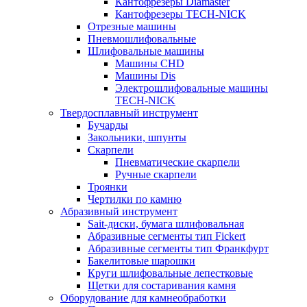
Кантофрезеры Diamaster
Кантофрезеры TECH-NICK
Отрезные машины
Пневмошлифовальные
Шлифовальные машины
Машины CHD
Машины Dis
Электрошлифовальные машины
TECH-NICK
Твердосплавный инструмент
Бучарды
Закольники, шпунты
Скарпели
Пневматические скарпели
Ручные скарпели
Троянки
Чертилки по камню
Абразивный инструмент
Sait-диски, бумага шлифовальная
Абразивные сегменты тип Fickert
Абразивные сегменты тип Франкфурт
Бакелитовые шарошки
Круги шлифовальные лепестковые
Щетки для состаривания камня
Оборудование для камнеобработки