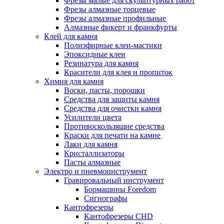
Фрезы малые для скульптурных работ
Фрезы алмазные торцевые
Фрезы алмазные профильные
Алмазные фикерт и франкфурты
Клей для камня
Полиэфирные клеи-мастики
Эпоксидные клеи
Резинатура для камня
Красители для клея и пропиток
Химия для камня
Воски, пасты, порошки
Средства для защиты камня
Средства для очистки камня
Усилители цвета
Противоскользящие средства
Краски для печати на камне
Лаки для камня
Кристаллизаторы
Пасты алмазные
Электро и пневмоинструмент
Гравировальный инструмент
Бормашины Foredom
Сигнографы
Кантофрезеры
Кантофрезеры CHD