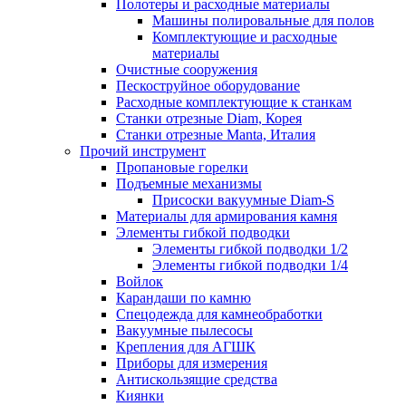
Полотеры и расходные материалы
Машины полировальные для полов
Комплектующие и расходные
материалы
Очистные сооружения
Пескоструйное оборудование
Расходные комплектующие к станкам
Станки отрезные Diam, Корея
Станки отрезные Manta, Италия
Прочий инструмент
Пропановые горелки
Подъeмные механизмы
Присоски вакуумные Diam-S
Материалы для армирования камня
Элементы гибкой подводки
Элементы гибкой подводки 1/2
Элементы гибкой подводки 1/4
Войлок
Карандаши по камню
Спецодежда для камнеобработки
Вакуумные пылесосы
Крепления для АГШК
Приборы для измерения
Антискользящие средства
Киянки