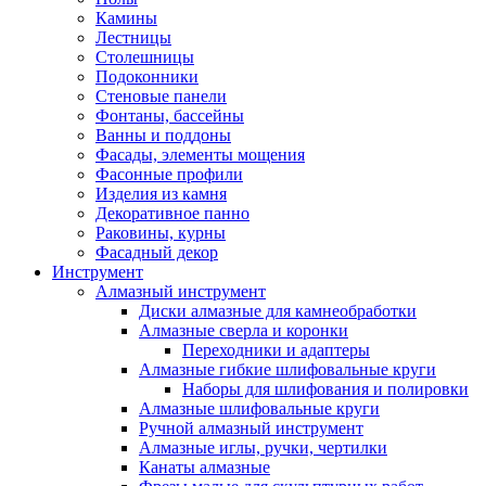
Камины
Лестницы
Столешницы
Подоконники
Стеновые панели
Фонтаны, бассейны
Ванны и поддоны
Фасады, элементы мощения
Фасонные профили
Изделия из камня
Декоративное панно
Раковины, курны
Фасадный декор
Инструмент
Алмазный инструмент
Диски алмазные для камнеобработки
Алмазные сверла и коронки
Переходники и адаптеры
Алмазные гибкие шлифовальные круги
Наборы для шлифования и полировки
Алмазные шлифовальные круги
Ручной алмазный инструмент
Алмазные иглы, ручки, чертилки
Канаты алмазные