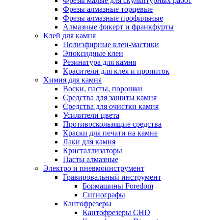
Фрезы малые для скульптурных работ
Фрезы алмазные торцевые
Фрезы алмазные профильные
Алмазные фикерт и франкфурты
Клей для камня
Полиэфирные клеи-мастики
Эпоксидные клеи
Резинатура для камня
Красители для клея и пропиток
Химия для камня
Воски, пасты, порошки
Средства для защиты камня
Средства для очистки камня
Усилители цвета
Противоскользящие средства
Краски для печати на камне
Лаки для камня
Кристаллизаторы
Пасты алмазные
Электро и пневмоинструмент
Гравировальный инструмент
Бормашины Foredom
Сигнографы
Кантофрезеры
Кантофрезеры CHD