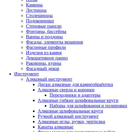
Камины
Лестницы
Столешницы
Подоконники
Стеновые панели
Фонтаны, бассейны
Ванны и поддоны
Фасады, элементы мощения
Фасонные профили
Изделия из камня
Декоративное панно
Раковины, курны
Фасадный декор
Инструмент
Алмазный инструмент
Диски алмазные для камнеобработки
Алмазные сверла и коронки
Переходники и адаптеры
Алмазные гибкие шлифовальные круги
Наборы для шлифования и полировки
Алмазные шлифовальные круги
Ручной алмазный инструмент
Алмазные иглы, ручки, чертилки
Канаты алмазные