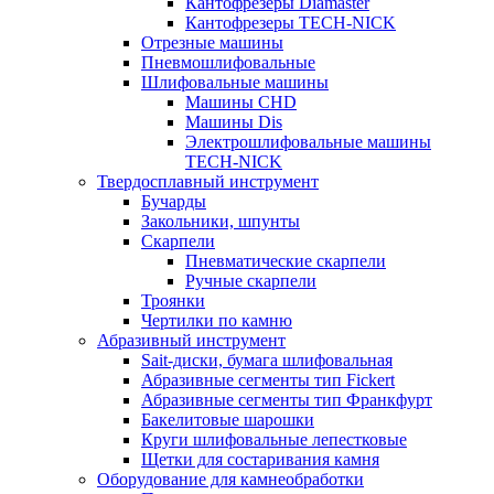
Кантофрезеры Diamaster
Кантофрезеры TECH-NICK
Отрезные машины
Пневмошлифовальные
Шлифовальные машины
Машины CHD
Машины Dis
Электрошлифовальные машины
TECH-NICK
Твердосплавный инструмент
Бучарды
Закольники, шпунты
Скарпели
Пневматические скарпели
Ручные скарпели
Троянки
Чертилки по камню
Абразивный инструмент
Sait-диски, бумага шлифовальная
Абразивные сегменты тип Fickert
Абразивные сегменты тип Франкфурт
Бакелитовые шарошки
Круги шлифовальные лепестковые
Щетки для состаривания камня
Оборудование для камнеобработки