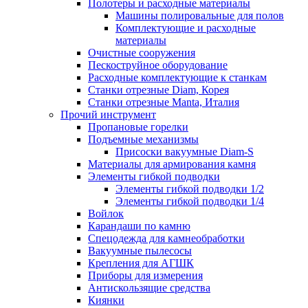
Полотеры и расходные материалы
Машины полировальные для полов
Комплектующие и расходные
материалы
Очистные сооружения
Пескоструйное оборудование
Расходные комплектующие к станкам
Станки отрезные Diam, Корея
Станки отрезные Manta, Италия
Прочий инструмент
Пропановые горелки
Подъeмные механизмы
Присоски вакуумные Diam-S
Материалы для армирования камня
Элементы гибкой подводки
Элементы гибкой подводки 1/2
Элементы гибкой подводки 1/4
Войлок
Карандаши по камню
Спецодежда для камнеобработки
Вакуумные пылесосы
Крепления для АГШК
Приборы для измерения
Антискользящие средства
Киянки