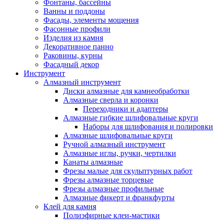
Фонтаны, бассейны
Ванны и поддоны
Фасады, элементы мощения
Фасонные профили
Изделия из камня
Декоративное панно
Раковины, курны
Фасадный декор
Инструмент
Алмазный инструмент
Диски алмазные для камнеобработки
Алмазные сверла и коронки
Переходники и адаптеры
Алмазные гибкие шлифовальные круги
Наборы для шлифования и полировки
Алмазные шлифовальные круги
Ручной алмазный инструмент
Алмазные иглы, ручки, чертилки
Канаты алмазные
Фрезы малые для скульптурных работ
Фрезы алмазные торцевые
Фрезы алмазные профильные
Алмазные фикерт и франкфурты
Клей для камня
Полиэфирные клеи-мастики