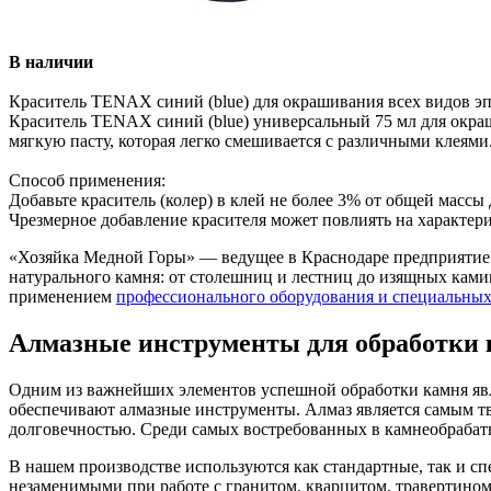
В наличии
Краситель TENAX синий (blue) для окрашивания всех видов эп
Краситель TENAX синий (blue) универсальный 75 мл для окраш
мягкую пасту, которая легко смешивается с различными клеями
Способ применения:
Добавьте краситель (колер) в клей не более 3% от общей масс
Чрезмерное добавление красителя может повлиять на характери
«Хозяйка Медной Горы» — ведущее в Краснодаре предприятие 
натурального камня: от столешниц и лестниц до изящных камин
применением
профессионального оборудования и специальных
Алмазные инструменты для обработки
Одним из важнейших элементов успешной обработки камня явля
обеспечивают алмазные инструменты. Алмаз является самым т
долговечностью. Среди самых востребованных в камнеобраба
В нашем производстве используются как стандартные, так и сп
незаменимыми при работе с гранитом, кварцитом, травертином