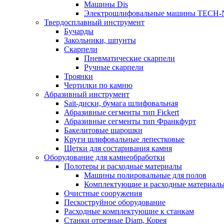
Машины Dis
Электрошлифовальные машины TECH-
Твердосплавный инструмент
Бучарды
Закольники, шпунты
Скарпели
Пневматические скарпели
Ручные скарпели
Троянки
Чертилки по камню
Абразивный инструмент
Sait-диски, бумага шлифовальная
Абразивные сегменты тип Fickert
Абразивные сегменты тип Франкфурт
Бакелитовые шарошки
Круги шлифовальные лепестковые
Щетки для состаривания камня
Оборудование для камнеобработки
Полотеры и расходные материалы
Машины полировальные для полов
Комплектующие и расходные материал
Очистные сооружения
Пескоструйное оборудование
Расходные комплектующие к станкам
Станки отрезные Diam, Корея