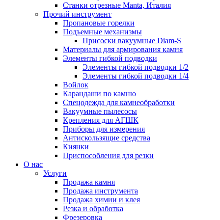
Станки отрезные Manta, Италия
Прочий инструмент
Пропановые горелки
Подъeмные механизмы
Присоски вакуумные Diam-S
Материалы для армирования камня
Элементы гибкой подводки
Элементы гибкой подводки 1/2
Элементы гибкой подводки 1/4
Войлок
Карандаши по камню
Спецодежда для камнеобработки
Вакуумные пылесосы
Крепления для АГШК
Приборы для измерения
Антискользящие средства
Киянки
Приспособления для резки
О нас
Услуги
Продажа камня
Продажа инструмента
Продажа химии и клея
Резка и обработка
Фрезеровка