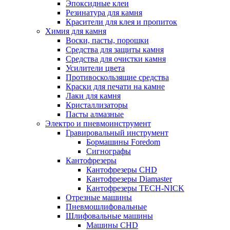
Эпоксидные клеи
Резинатура для камня
Красители для клея и пропиток
Химия для камня
Воски, пасты, порошки
Средства для защиты камня
Средства для очистки камня
Усилители цвета
Противоскользящие средства
Краски для печати на камне
Лаки для камня
Кристаллизаторы
Пасты алмазные
Электро и пневмоинструмент
Гравировальный инструмент
Бормашины Foredom
Сигнографы
Кантофрезеры
Кантофрезеры CHD
Кантофрезеры Diamaster
Кантофрезеры TECH-NICK
Отрезные машины
Пневмошлифовальные
Шлифовальные машины
Машины CHD