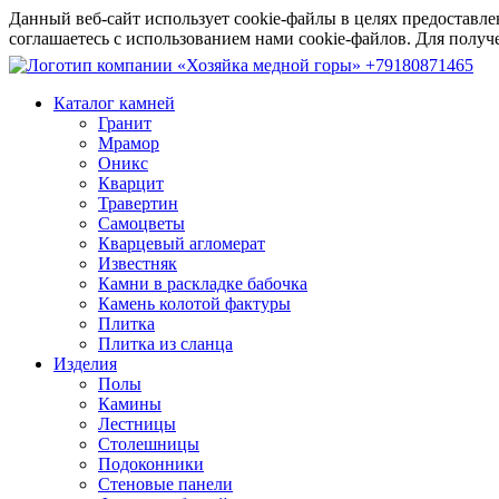
Данный веб-сайт использует cookie-файлы в целях предоставле
соглашаетесь с использованием нами cookie-файлов. Для пол
+79180871465
Каталог камней
Гранит
Мрамор
Оникс
Кварцит
Травертин
Самоцветы
Кварцевый агломерат
Известняк
Камни в раскладке бабочка
Камень колотой фактуры
Плитка
Плитка из сланца
Изделия
Полы
Камины
Лестницы
Столешницы
Подоконники
Стеновые панели