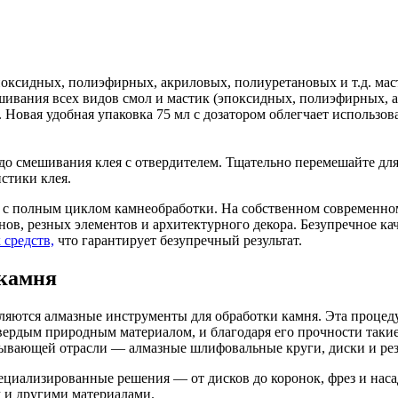
оксидных, полиэфирных, акриловых, полиуретановых и т.д. мас
ивания всех видов смол и мастик (эпоксидных, полиэфирных, ак
. Новая удобная упаковка 75 мл с дозатором облегчает использ
ы до смешивания клея с отвердителем. Тщательно перемешайте дл
стики клея.
с полным циклом камнеобработки. На собственном современном
ов, резных элементов и архитектурного декора. Безупречное ка
 средств,
что гарантирует безупречный результат.
 камня
ются алмазные инструменты для обработки камня. Эта процедур
вердым природным материалом, и благодаря его прочности таки
тывающей отрасли — алмазные шлифовальные круги, диски и ре
ециализированные решения — от дисков до коронок, фрез и наса
 и другими материалами.