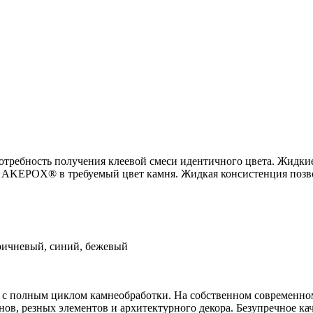
потребность получения клеевой смеси идентичного цвета. Жи
к AKEPOX® в требуемый цвет камня. Жидкая консистенция позво
оричневый, синий, бежевый
с полным циклом камнеобработки. На собственном современном
ов, резных элементов и архитектурного декора. Безупречное ка