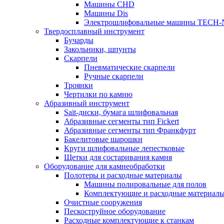
Машины CHD
Машины Dis
Электрошлифовальные машины TECH-
Твердосплавный инструмент
Бучарды
Закольники, шпунты
Скарпели
Пневматические скарпели
Ручные скарпели
Троянки
Чертилки по камню
Абразивный инструмент
Sait-диски, бумага шлифовальная
Абразивные сегменты тип Fickert
Абразивные сегменты тип Франкфурт
Бакелитовые шарошки
Круги шлифовальные лепестковые
Щетки для состаривания камня
Оборудование для камнеобработки
Полотеры и расходные материалы
Машины полировальные для полов
Комплектующие и расходные материал
Очистные сооружения
Пескоструйное оборудование
Расходные комплектующие к станкам