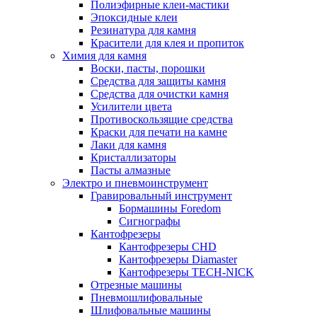
Полиэфирные клеи-мастики
Эпоксидные клеи
Резинатура для камня
Красители для клея и пропиток
Химия для камня
Воски, пасты, порошки
Средства для защиты камня
Средства для очистки камня
Усилители цвета
Противоскользящие средства
Краски для печати на камне
Лаки для камня
Кристаллизаторы
Пасты алмазные
Электро и пневмоинструмент
Гравировальный инструмент
Бормашины Foredom
Сигнографы
Кантофрезеры
Кантофрезеры CHD
Кантофрезеры Diamaster
Кантофрезеры TECH-NICK
Отрезные машины
Пневмошлифовальные
Шлифовальные машины