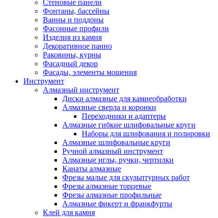
Стеновые панели
Фонтаны, бассейны
Ванны и поддоны
Фасонные профили
Изделия из камня
Декоративное панно
Раковины, курны
Фасадный декор
Фасады, элементы мощения
Инструмент
Алмазный инструмент
Диски алмазные для камнеобработки
Алмазные сверла и коронки
Переходники и адаптеры
Алмазные гибкие шлифовальные круги
Наборы для шлифования и полировки
Алмазные шлифовальные круги
Ручной алмазный инструмент
Алмазные иглы, ручки, чертилки
Канаты алмазные
Фрезы малые для скульптурных работ
Фрезы алмазные торцевые
Фрезы алмазные профильные
Алмазные фикерт и франкфурты
Клей для камня