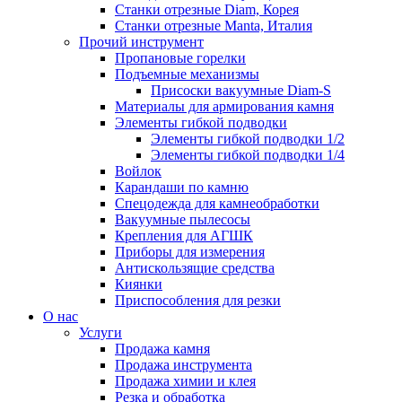
Станки отрезные Diam, Корея
Станки отрезные Manta, Италия
Прочий инструмент
Пропановые горелки
Подъeмные механизмы
Присоски вакуумные Diam-S
Материалы для армирования камня
Элементы гибкой подводки
Элементы гибкой подводки 1/2
Элементы гибкой подводки 1/4
Войлок
Карандаши по камню
Спецодежда для камнеобработки
Вакуумные пылесосы
Крепления для АГШК
Приборы для измерения
Антискользящие средства
Киянки
Приспособления для резки
О нас
Услуги
Продажа камня
Продажа инструмента
Продажа химии и клея
Резка и обработка