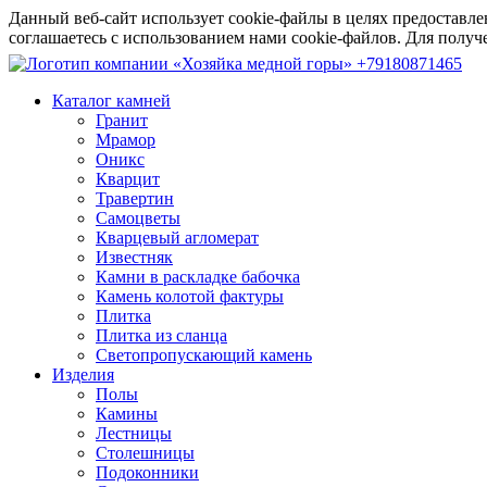
Данный веб-сайт использует cookie-файлы в целях предоставле
соглашаетесь с использованием нами cookie-файлов. Для пол
+79180871465
Каталог камней
Гранит
Мрамор
Оникс
Кварцит
Травертин
Самоцветы
Кварцевый агломерат
Известняк
Камни в раскладке бабочка
Камень колотой фактуры
Плитка
Плитка из сланца
Светопропускающий камень
Изделия
Полы
Камины
Лестницы
Столешницы
Подоконники