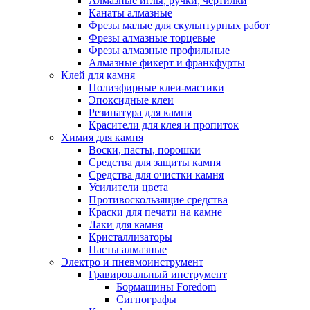
Алмазные иглы, ручки, чертилки
Канаты алмазные
Фрезы малые для скульптурных работ
Фрезы алмазные торцевые
Фрезы алмазные профильные
Алмазные фикерт и франкфурты
Клей для камня
Полиэфирные клеи-мастики
Эпоксидные клеи
Резинатура для камня
Красители для клея и пропиток
Химия для камня
Воски, пасты, порошки
Средства для защиты камня
Средства для очистки камня
Усилители цвета
Противоскользящие средства
Краски для печати на камне
Лаки для камня
Кристаллизаторы
Пасты алмазные
Электро и пневмоинструмент
Гравировальный инструмент
Бормашины Foredom
Сигнографы