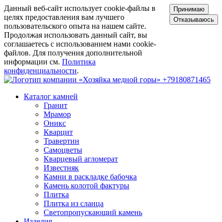
Данный веб-сайт использует cookie-файлы в
Принимаю
целях предоставления вам лучшего
Отказываюсь
пользовательского опыта на нашем сайте.
Продолжая использовать данный сайт, вы
соглашаетесь с использованием нами cookie-
файлов. Для получения дополнительной
информации см.
Политика
конфиденциальности
.
+79180871465
Каталог камней
Гранит
Мрамор
Оникс
Кварцит
Травертин
Самоцветы
Кварцевый агломерат
Известняк
Камни в раскладке бабочка
Камень колотой фактуры
Плитка
Плитка из сланца
Светопропускающий камень
Изделия