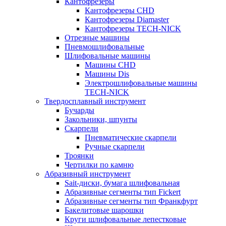
Кантофрезеры
Кантофрезеры CHD
Кантофрезеры Diamaster
Кантофрезеры TECH-NICK
Отрезные машины
Пневмошлифовальные
Шлифовальные машины
Машины CHD
Машины Dis
Электрошлифовальные машины
TECH-NICK
Твердосплавный инструмент
Бучарды
Закольники, шпунты
Скарпели
Пневматические скарпели
Ручные скарпели
Троянки
Чертилки по камню
Абразивный инструмент
Sait-диски, бумага шлифовальная
Абразивные сегменты тип Fickert
Абразивные сегменты тип Франкфурт
Бакелитовые шарошки
Круги шлифовальные лепестковые