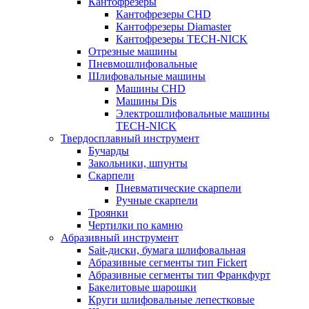
Кантофрезеры
Кантофрезеры CHD
Кантофрезеры Diamaster
Кантофрезеры TECH-NICK
Отрезные машины
Пневмошлифовальные
Шлифовальные машины
Машины CHD
Машины Dis
Электрошлифовальные машины
TECH-NICK
Твердосплавный инструмент
Бучарды
Закольники, шпунты
Скарпели
Пневматические скарпели
Ручные скарпели
Троянки
Чертилки по камню
Абразивный инструмент
Sait-диски, бумага шлифовальная
Абразивные сегменты тип Fickert
Абразивные сегменты тип Франкфурт
Бакелитовые шарошки
Круги шлифовальные лепестковые