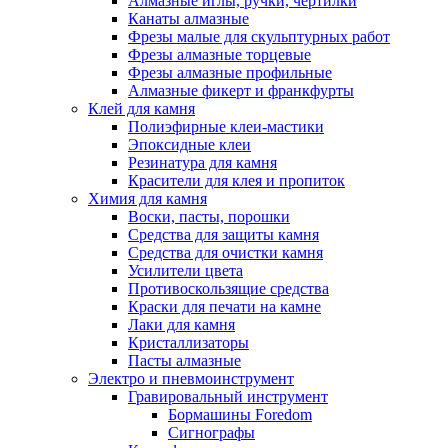
Алмазные иглы, ручки, чертилки
Канаты алмазные
Фрезы малые для скульптурных работ
Фрезы алмазные торцевые
Фрезы алмазные профильные
Алмазные фикерт и франкфурты
Клей для камня
Полиэфирные клеи-мастики
Эпоксидные клеи
Резинатура для камня
Красители для клея и пропиток
Химия для камня
Воски, пасты, порошки
Средства для защиты камня
Средства для очистки камня
Усилители цвета
Противоскользящие средства
Краски для печати на камне
Лаки для камня
Кристаллизаторы
Пасты алмазные
Электро и пневмоинструмент
Гравировальный инструмент
Бормашины Foredom
Сигнографы