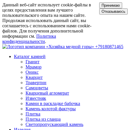
Данный веб-сайт использует cookie-файлы в
Принимаю
целях предоставления вам лучшего
Отказываюсь
пользовательского опыта на нашем сайте.
Продолжая использовать данный сайт, вы
соглашаетесь с использованием нами cookie-
файлов. Для получения дополнительной
информации см.
Политика
конфиденциальности
.
+79180871465
Каталог камней
Гранит
Мрамор
Оникс
Кварцит
Травертин
Самоцветы
Кварцевый агломерат
Известняк
Камни в раскладке бабочка
Камень колотой фактуры
Плитка
Плитка из сланца
Светопропускающий камень
Изделия