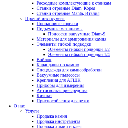
Расходные комплектующие к станкам
Станки отрезные Diam, Корея
Станки отрезные Manta, Италия
Прочий инструмент
Пропановые горелки
Подъeмные механизмы
Присоски вакуумные Diam-S
Материалы для армирования камня
Элементы гибкой подводки
Элементы гибкой подводки 1/2
Элементы гибкой подводки 1/4
Войлок
Карандаши по камню
Спецодежда для камнеобработки
Вакуумные пылесосы
Крепления для АГШК
Приборы для измерения
Антискользящие средства
Киянки
Приспособления для резки
О нас
Услуги
Продажа камня
Продажа инструмента
Продажа химии и клея