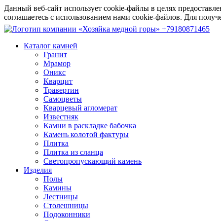
Данный веб-сайт использует cookie-файлы в целях предоставле
соглашаетесь с использованием нами cookie-файлов. Для пол
+79180871465
Каталог камней
Гранит
Мрамор
Оникс
Кварцит
Травертин
Самоцветы
Кварцевый агломерат
Известняк
Камни в раскладке бабочка
Камень колотой фактуры
Плитка
Плитка из сланца
Светопропускающий камень
Изделия
Полы
Камины
Лестницы
Столешницы
Подоконники