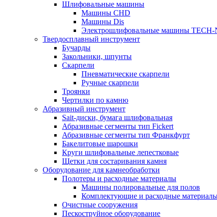
Шлифовальные машины
Машины CHD
Машины Dis
Электрошлифовальные машины TECH-
Твердосплавный инструмент
Бучарды
Закольники, шпунты
Скарпели
Пневматические скарпели
Ручные скарпели
Троянки
Чертилки по камню
Абразивный инструмент
Sait-диски, бумага шлифовальная
Абразивные сегменты тип Fickert
Абразивные сегменты тип Франкфурт
Бакелитовые шарошки
Круги шлифовальные лепестковые
Щетки для состаривания камня
Оборудование для камнеобработки
Полотеры и расходные материалы
Машины полировальные для полов
Комплектующие и расходные материал
Очистные сооружения
Пескоструйное оборудование