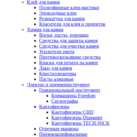
Клей для камня
Полиэфирные клеи-мастики
Эпоксидные клеи
Резинатура для камня
Красители для клея и пропиток
Химия для камня
Воски, пасты, порошки
Средства для защиты камня
Средства для очистки камня
Усилители цвета
Противоскользящие средства
Краски для печати на камне
Лаки для камня
Кристаллизаторы
Пасты алмазные
Электро и пневмоинструмент
Гравировальный инструмент
Бормашины Foredom
Сигнографы
Кантофрезеры
Кантофрезеры CHD
Кантофрезеры Diamaster
Кантофрезеры TECH-NICK
Отрезные машины
Пневмошлифовальные