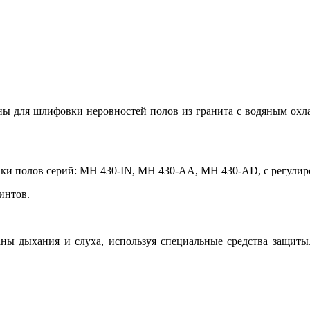
для шлифовки неровностей полов из гранита с водяным охла
полов серий: MH 430-IN, MH 430-AA, MH 430-AD, с регулировк
интов.
 органы дыхания и слуха, используя специальные средства за