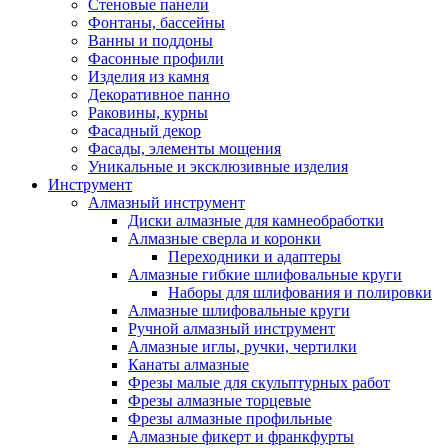
Стеновые панели
Фонтаны, бассейны
Ванны и поддоны
Фасонные профили
Изделия из камня
Декоративное панно
Раковины, курны
Фасадный декор
Фасады, элементы мощения
Уникальные и эксклюзивные изделия
Инструмент
Алмазный инструмент
Диски алмазные для камнеобработки
Алмазные сверла и коронки
Переходники и адаптеры
Алмазные гибкие шлифовальные круги
Наборы для шлифования и полировки
Алмазные шлифовальные круги
Ручной алмазный инструмент
Алмазные иглы, ручки, чертилки
Канаты алмазные
Фрезы малые для скульптурных работ
Фрезы алмазные торцевые
Фрезы алмазные профильные
Алмазные фикерт и франкфурты