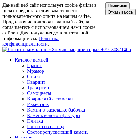
Данный веб-сайт использует cookie-файлы в
Принимаю
целях предоставления вам лучшего
Отказываюсь
пользовательского опыта на нашем сайте.
Продолжая использовать данный сайт, вы
соглашаетесь с использованием нами cookie-
файлов. Для получения дополнительной
информации см.
Политика
конфиденциальности
.
+79180871465
Каталог камней
Гранит
Мрамор
Оникс
Кварцит
Травертин
Самоцветы
Кварцевый агломерат
Известняк
Камни в раскладке бабочка
Камень колотой фактуры
Плитка
Плитка из сланца
Светопропускающий камень
Изделия