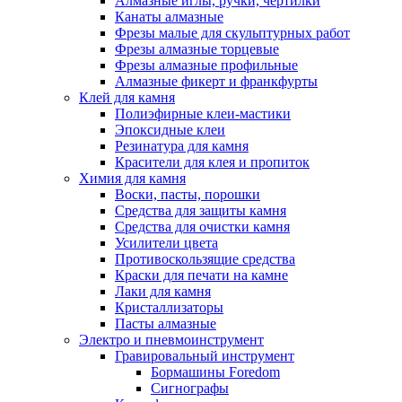
Алмазные иглы, ручки, чертилки
Канаты алмазные
Фрезы малые для скульптурных работ
Фрезы алмазные торцевые
Фрезы алмазные профильные
Алмазные фикерт и франкфурты
Клей для камня
Полиэфирные клеи-мастики
Эпоксидные клеи
Резинатура для камня
Красители для клея и пропиток
Химия для камня
Воски, пасты, порошки
Средства для защиты камня
Средства для очистки камня
Усилители цвета
Противоскользящие средства
Краски для печати на камне
Лаки для камня
Кристаллизаторы
Пасты алмазные
Электро и пневмоинструмент
Гравировальный инструмент
Бормашины Foredom
Сигнографы