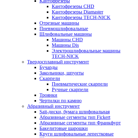
Кантофрезеры
Кантофрезеры CHD
Кантофрезеры Diamaster
Кантофрезеры TECH-NICK
Отрезные машины
Пневмошлифовальные
Шлифовальные машины
Машины CHD
Машины Dis
Электрошлифовальные машины
TECH-NICK
Твердосплавный инструмент
Бучарды
Закольники, шпунты
Скарпели
Пневматические скарпели
Ручные скарпели
Троянки
Чертилки по камню
Абразивный инструмент
Sait-диски, бумага шлифовальная
Абразивные сегменты тип Fickert
Абразивные сегменты тип Франкфурт
Бакелитовые шарошки
Круги шлифовальные лепестковые