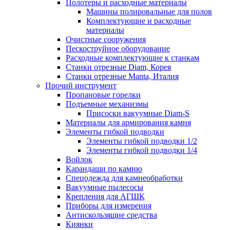
Полотеры и расходные материалы
Машины полировальные для полов
Комплектующие и расходные
материалы
Очистные сооружения
Пескоструйное оборудование
Расходные комплектующие к станкам
Станки отрезные Diam, Корея
Станки отрезные Manta, Италия
Прочий инструмент
Пропановые горелки
Подъeмные механизмы
Присоски вакуумные Diam-S
Материалы для армирования камня
Элементы гибкой подводки
Элементы гибкой подводки 1/2
Элементы гибкой подводки 1/4
Войлок
Карандаши по камню
Спецодежда для камнеобработки
Вакуумные пылесосы
Крепления для АГШК
Приборы для измерения
Антискользящие средства
Киянки