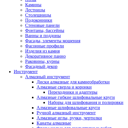
Камины
Лестницы
Столешницы
Подоконники
Стеновые панели
Фонтаны, бассейны
Ванны и поддоны
Фасады, элементы мощения
Фасонные профили
Изделия из камня
Декоративное панно
Раковины, курны
Фасадный декор
Инструмент
Алмазный инструмент
Диски алмазные для камнеобработки
Алмазные сверла и коронки
Переходники и адаптеры
Алмазные гибкие шлифовальные круги
Наборы для шлифования и полировки
Алмазные шлифовальные круги
Ручной алмазный инструмент
Алмазные иглы, ручки, чертилки
Канаты алмазные