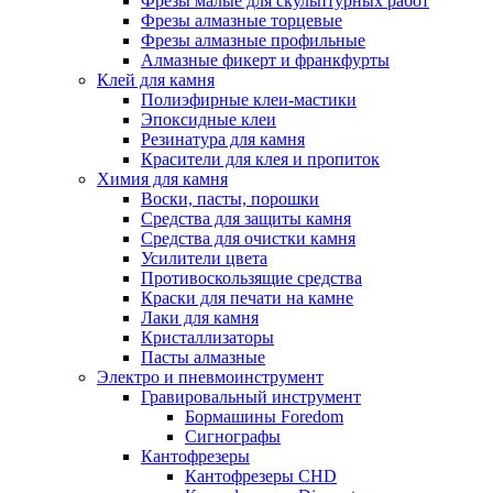
Фрезы малые для скульптурных работ
Фрезы алмазные торцевые
Фрезы алмазные профильные
Алмазные фикерт и франкфурты
Клей для камня
Полиэфирные клеи-мастики
Эпоксидные клеи
Резинатура для камня
Красители для клея и пропиток
Химия для камня
Воски, пасты, порошки
Средства для защиты камня
Средства для очистки камня
Усилители цвета
Противоскользящие средства
Краски для печати на камне
Лаки для камня
Кристаллизаторы
Пасты алмазные
Электро и пневмоинструмент
Гравировальный инструмент
Бормашины Foredom
Сигнографы
Кантофрезеры
Кантофрезеры CHD