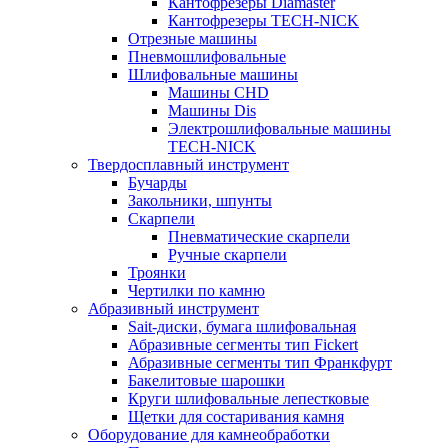
Кантофрезеры Diamaster
Кантофрезеры TECH-NICK
Отрезные машины
Пневмошлифовальные
Шлифовальные машины
Машины CHD
Машины Dis
Электрошлифовальные машины
TECH-NICK
Твердосплавный инструмент
Бучарды
Закольники, шпунты
Скарпели
Пневматические скарпели
Ручные скарпели
Троянки
Чертилки по камню
Абразивный инструмент
Sait-диски, бумага шлифовальная
Абразивные сегменты тип Fickert
Абразивные сегменты тип Франкфурт
Бакелитовые шарошки
Круги шлифовальные лепестковые
Щетки для состаривания камня
Оборудование для камнеобработки