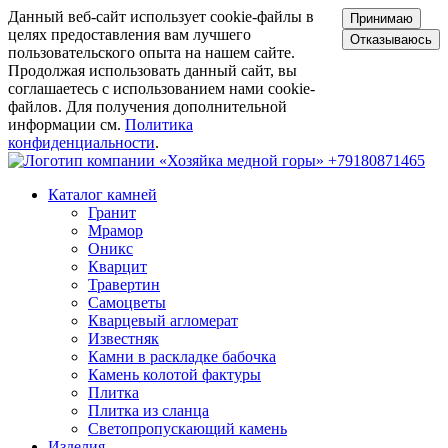
Данный веб-сайт использует cookie-файлы в
Принимаю
целях предоставления вам лучшего
Отказываюсь
пользовательского опыта на нашем сайте.
Продолжая использовать данный сайт, вы
соглашаетесь с использованием нами cookie-
файлов. Для получения дополнительной
информации см.
Политика
конфиденциальности
.
+79180871465
Каталог камней
Гранит
Мрамор
Оникс
Кварцит
Травертин
Самоцветы
Кварцевый агломерат
Известняк
Камни в раскладке бабочка
Камень колотой фактуры
Плитка
Плитка из сланца
Светопропускающий камень
Изделия