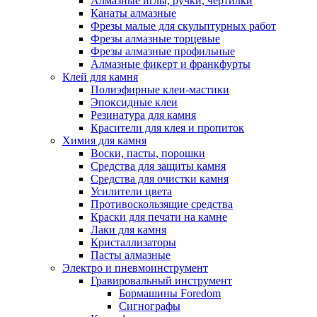
Алмазные иглы, ручки, чертилки
Канаты алмазные
Фрезы малые для скульптурных работ
Фрезы алмазные торцевые
Фрезы алмазные профильные
Алмазные фикерт и франкфурты
Клей для камня
Полиэфирные клеи-мастики
Эпоксидные клеи
Резинатура для камня
Красители для клея и пропиток
Химия для камня
Воски, пасты, порошки
Средства для защиты камня
Средства для очистки камня
Усилители цвета
Противоскользящие средства
Краски для печати на камне
Лаки для камня
Кристаллизаторы
Пасты алмазные
Электро и пневмоинструмент
Гравировальный инструмент
Бормашины Foredom
Сигнографы