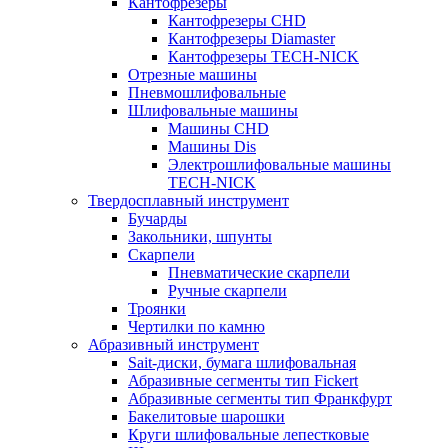
Кантофрезеры
Кантофрезеры CHD
Кантофрезеры Diamaster
Кантофрезеры TECH-NICK
Отрезные машины
Пневмошлифовальные
Шлифовальные машины
Машины CHD
Машины Dis
Электрошлифовальные машины
TECH-NICK
Твердосплавный инструмент
Бучарды
Закольники, шпунты
Скарпели
Пневматические скарпели
Ручные скарпели
Троянки
Чертилки по камню
Абразивный инструмент
Sait-диски, бумага шлифовальная
Абразивные сегменты тип Fickert
Абразивные сегменты тип Франкфурт
Бакелитовые шарошки
Круги шлифовальные лепестковые